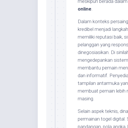
meskipun berada dalam i
online
.
Dalam konteks persainga
kredibel menjadi langka
memiliki reputasi baik,
pelanggan yang respons
dinegosiasikan. Di sini
mengedepankan sistem y
membantu pemain menikm
dan informatif. Penyediaa
tampilan antarmuka yan
membuat pemain lebih 
masing.
Selain aspek teknis, di
permainan togel digital.
pandangan, pola angka, h