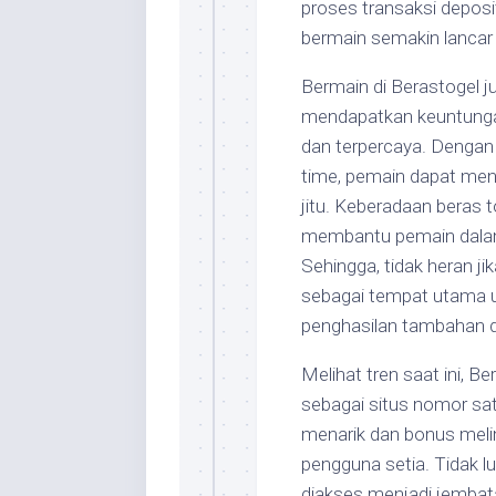
proses transaksi depos
bermain semakin lancar 
Bermain di Berastogel 
mendapatkan keuntunga
dan terpercaya. Dengan 
time, pemain dapat meng
jitu. Keberadaan beras t
membantu pemain dala
Sehingga, tidak heran j
sebagai tempat utama u
penghasilan tambahan da
Melihat tren saat ini, 
sebagai situs nomor sa
menarik dan bonus meli
pengguna setia. Tidak l
diakses menjadi jembat