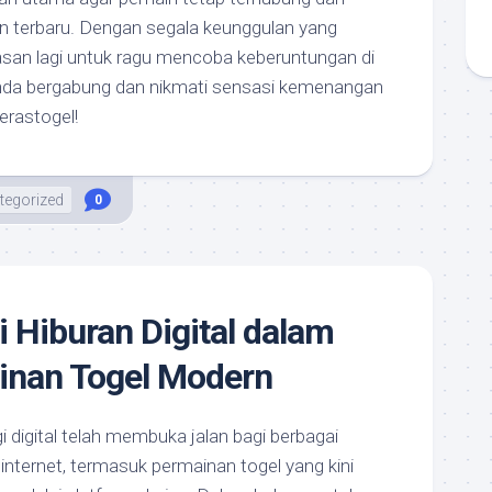
 terbaru. Dengan segala keunggulan yang
lasan lagi untuk ragu mencoba keberuntungan di
 Anda bergabung dan nikmati sensasi kemenangan
erastogel!
tegorized
0
 Hiburan Digital dalam
inan Togel Modern
digital telah membuka jalan bagi berbagai
internet, termasuk permainan togel yang kini