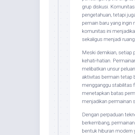
grup diskusi. Komunitas
pengetahuan, tetapi jug
pemain baru yang ingi
komunitas ini menjadikan
sekaligus menjadi ruang 
Meski demikian, setiap
kehati-hatian. Permaina
melibatkan unsur peluan
aktivitas bermain tetap
mengganggu stabilitas f
menetapkan batas perma
menjadikan permainan se
Dengan perpaduan tekno
berkembang, permainan to
bentuk hiburan modern 