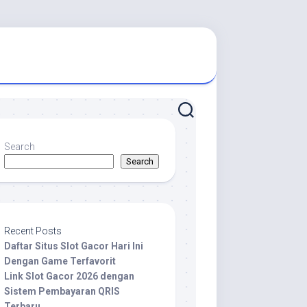
Search
Search
Recent Posts
Daftar Situs Slot Gacor Hari Ini
Dengan Game Terfavorit
Link Slot Gacor 2026 dengan
Sistem Pembayaran QRIS
Terbaru