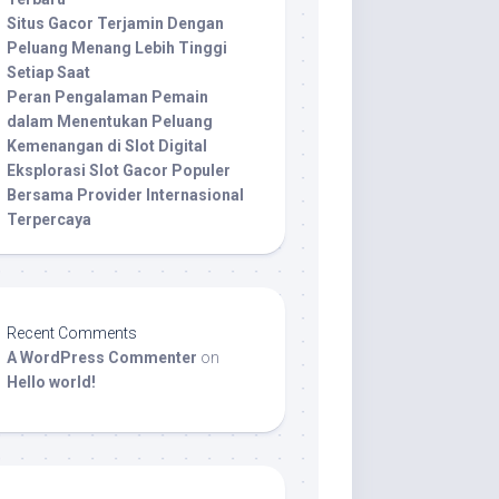
Situs Gacor Terjamin Dengan
Peluang Menang Lebih Tinggi
Setiap Saat
Peran Pengalaman Pemain
dalam Menentukan Peluang
Kemenangan di Slot Digital
Eksplorasi Slot Gacor Populer
Bersama Provider Internasional
Terpercaya
Recent Comments
A WordPress Commenter
on
Hello world!