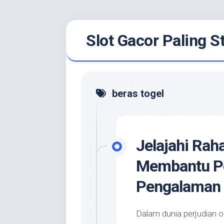
Skip
Slot Gacor Paling 
to
content
beras togel
Jelajahi Rah
Membantu P
Pengalaman 
Dalam dunia perjudian 