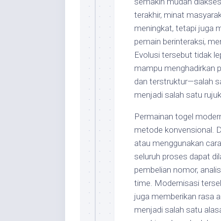
semakin mudah diakses 
terakhir, minat masyara
meningkat, tetapi juga 
pemain berinteraksi, me
Evolusi tersebut tidak l
mampu menghadirkan pen
dan terstruktur—salah s
menjadi salah satu ruju
Permainan togel modern 
metode konvensional. D
atau menggunakan cara 
seluruh proses dapat dil
pembelian nomor, analisi
time. Modernisasi terseb
juga memberikan rasa am
menjadi salah satu alas