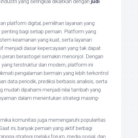
ndustri yang seringkali dikaitkan dengan
judi
n platform digital, pemilihan layanan yang
h penting bagi setiap pemain. Platform yang
 sistem keamanan yang kuat, serta layanan
if menjadi dasar kepercayaan yang tak dapat
lah peran berastogel semakin menonjol. Dengan
ang terstruktur dan modern, platform ini
ati pengalaman bermain yang lebih terkontrol
n data periodik, prediksi berbasis analisis, serta
g mudah dipahami menjadi nilai tambah yang
nyaman dalam menentukan strategi masing-
namika komunitas juga memengaruhi popularitas
 Saat ini, banyak pemain yang aktif berbagi
ingga strategi melalui forum, media sosial, dan