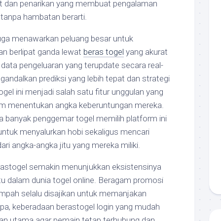
it dan penarikan yang membuat pengalaman
tanpa hambatan berarti.
juga menawarkan peluang besar untuk
n berlipat ganda lewat
beras togel
yang akurat
data pengeluaran yang terupdate secara real-
andalkan prediksi yang lebih tepat dan strategi
ogel ini menjadi salah satu fitur unggulan yang
m menentukan angka keberuntungan mereka.
ika banyak penggemar togel memilih platform ini
ntuk menyalurkan hobi sekaligus mencari
ri angka-angka jitu yang mereka miliki.
Berastogel semakin menunjukkan eksistensinya
tu dalam dunia togel online. Beragam promosi
mpah selalu disajikan untuk memanjakan
upa, keberadaan berastogel login yang mudah
an utama agar pemain tetap terhubung dan