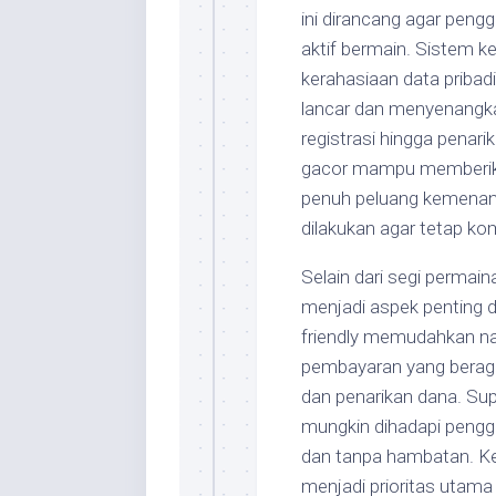
ini dirancang agar peng
aktif bermain. Sistem 
kerahasiaan data priba
lancar dan menyenangka
registrasi hingga penari
gacor mampu memberik
penuh peluang kemenanga
dilakukan agar tetap komp
Selain dari segi permai
menjadi aspek penting d
friendly memudahkan nav
pembayaran yang bera
dan penarikan dana. Su
mungkin dihadapi pengg
dan tanpa hambatan. Ke
menjadi prioritas utam