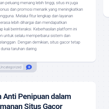
n peluang menang lebih tinggi, situs ini juga
bonus dan promosi menarik yang meningkatkan
gguna. Melalui fitur lengkap dan layanan
erasa lebih dihargai dan mendapatkan
 kali berinteraksi. Keberhasilan platform ini
en untuk selalu memperbarui sistem dan
langgan. Dengan demikian, situs gacor tetap
 dunia taruhan daring.
Uncategorized
0
 Anti Penipuan dalam
manan Situs Gacor