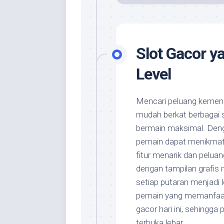
Slot Gacor 
Level
Mencari peluang kemena
mudah berkat berbagai 
bermain maksimal. Denga
pemain dapat menikmati
fitur menarik dan pelua
dengan tampilan grafi
setiap putaran menjadi 
pemain yang memanfaatk
gacor hari ini, sehingg
terbuka lebar.