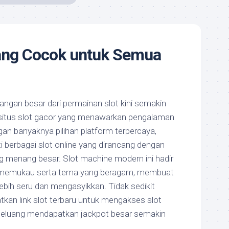
yang Cocok untuk Semua
ngan besar dari permainan slot kini semakin
situs slot gacor yang menawarkan pengalaman
n banyaknya pilihan platform terpercaya,
 berbagai slot online yang dirancang dengan
ng menang besar. Slot machine modern ini hadir
s memukau serta tema yang beragam, membuat
lebih seru dan mengasyikkan. Tidak sedikit
an link slot terbaru untuk mengakses slot
a peluang mendapatkan jackpot besar semakin