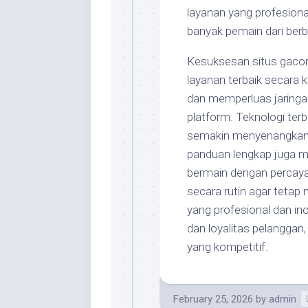
layanan yang profesiona
banyak pemain dari berb
Kesuksesan situs gacor
layanan terbaik secara 
dan memperluas jaringa
platform. Teknologi te
semakin menyenangkan d
panduan lengkap juga 
bermain dengan percaya
secara rutin agar tetap
yang profesional dan i
dan loyalitas pelanggan,
yang kompetitif.
February 25, 2026
by
admin