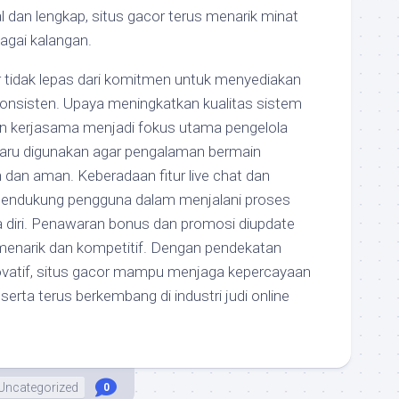
l dan lengkap, situs gacor terus menarik minat
agai kalangan.
 tidak lepas dari komitmen untuk menyediakan
konsisten. Upaya meningkatkan kualitas sistem
n kerjasama menjadi fokus utama pengelola
rbaru digunakan agar pengalaman bermain
an aman. Keberadaan fitur live chat dan
mendukung pengguna dalam menjalani proses
 diri. Penawaran bonus dan promosi diupdate
 menarik dan kompetitif. Dengan pendekatan
novatif, situs gacor mampu menjaga kepercayaan
 serta terus berkembang di industri judi online
Uncategorized
0