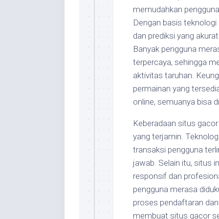
memudahkan pengguna d
Dengan basis teknologi
dan prediksi yang akur
Banyak pengguna merasa
terpercaya, sehingga m
aktivitas taruhan. Keun
permainan yang tersedia,
online, semuanya bisa d
Keberadaan situs gacor 
yang terjamin. Teknolog
transaksi pengguna terl
jawab. Selain itu, situs
responsif dan profesion
pengguna merasa diduk
proses pendaftaran dan 
membuat situs gacor sema