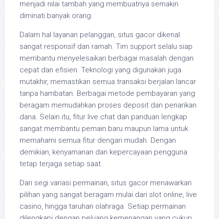
menjadi nilai tambah yang membuatnya semakin
diminati banyak orang.
Dalam hal layanan pelanggan, situs gacor dikenal
sangat responsif dan ramah. Tim support selalu siap
membantu menyelesaikan berbagai masalah dengan
cepat dan efisien. Teknologi yang digunakan juga
mutakhir, memastikan semua transaksi berjalan lancar
tanpa hambatan. Berbagai metode pembayaran yang
beragam memudahkan proses deposit dan penarikan
dana. Selain itu, fitur live chat dan panduan lengkap
sangat membantu pemain baru maupun lama untuk
memahami semua fitur dengan mudah. Dengan
demikian, kenyamanan dan kepercayaan pengguna
tetap terjaga setiap saat.
Dari segi variasi permainan, situs gacor menawarkan
pilihan yang sangat beragam mulai dari slot online, live
casino, hingga taruhan olahraga. Setiap permainan
dilengkapi dengan peluang kemenangan yang cukup