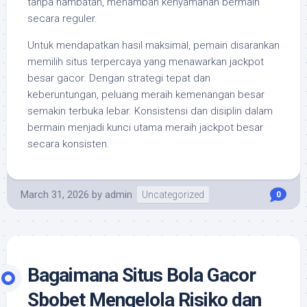
tanpa hambatan, menambah kenyamanan bermain
secara reguler.
Untuk mendapatkan hasil maksimal, pemain disarankan
memilih situs terpercaya yang menawarkan jackpot
besar gacor. Dengan strategi tepat dan
keberuntungan, peluang meraih kemenangan besar
semakin terbuka lebar. Konsistensi dan disiplin dalam
bermain menjadi kunci utama meraih jackpot besar
secara konsisten.
March 31, 2026
by
admin
Uncategorized
0
Bagaimana Situs Bola Gacor
Sbobet Mengelola Risiko dan