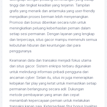
tinggi dan tingkat keadilan yang terjamin. Tampilan
grafis yang menarik dan antarmuka yang user-friendly
menjadikan proses bermain lebih menyenangkan.
Promosi dan bonus diberikan secara rutin untuk
meningkatkan peluang keberhasilan pemain dalam
setiap sesi permainan. Dengan layanan yang lengkap
dan terpercaya, situs gacor mampu memenuhi semua
kebutuhan hiburan dan keuntungan dari para
penggunanya.
Keamanan data dan transaksi menjadi fokus utama
dari situs gacor. Sistem enkripsi terbaru digunakan
untuk melindungi informasi pribadi pengguna dari
ancaman cyber. Selain itu, situs ini juga menerapkan
kebijakan fair play yang ketat untuk memastikan setiap
permainan berlangsung secara adil. Dukungan
metode pembayaran yang aman dan cepat
menambah kepercayaan pemain untuk melakukan
transaksi kapan saja. Ketersediaan fitur bonus loyalitas