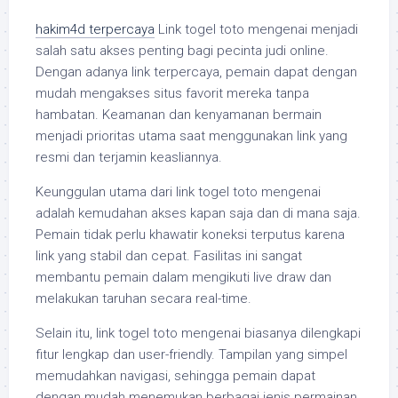
hakim4d terpercaya
Link togel toto mengenai menjadi
salah satu akses penting bagi pecinta judi online.
Dengan adanya link terpercaya, pemain dapat dengan
mudah mengakses situs favorit mereka tanpa
hambatan. Keamanan dan kenyamanan bermain
menjadi prioritas utama saat menggunakan link yang
resmi dan terjamin keasliannya.
Keunggulan utama dari link togel toto mengenai
adalah kemudahan akses kapan saja dan di mana saja.
Pemain tidak perlu khawatir koneksi terputus karena
link yang stabil dan cepat. Fasilitas ini sangat
membantu pemain dalam mengikuti live draw dan
melakukan taruhan secara real-time.
Selain itu, link togel toto mengenai biasanya dilengkapi
fitur lengkap dan user-friendly. Tampilan yang simpel
memudahkan navigasi, sehingga pemain dapat
dengan mudah menemukan berbagai jenis permainan