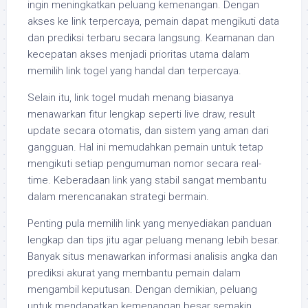
ingin meningkatkan peluang kemenangan. Dengan
akses ke link terpercaya, pemain dapat mengikuti data
dan prediksi terbaru secara langsung. Keamanan dan
kecepatan akses menjadi prioritas utama dalam
memilih link togel yang handal dan terpercaya.
Selain itu, link togel mudah menang biasanya
menawarkan fitur lengkap seperti live draw, result
update secara otomatis, dan sistem yang aman dari
gangguan. Hal ini memudahkan pemain untuk tetap
mengikuti setiap pengumuman nomor secara real-
time. Keberadaan link yang stabil sangat membantu
dalam merencanakan strategi bermain.
Penting pula memilih link yang menyediakan panduan
lengkap dan tips jitu agar peluang menang lebih besar.
Banyak situs menawarkan informasi analisis angka dan
prediksi akurat yang membantu pemain dalam
mengambil keputusan. Dengan demikian, peluang
untuk mendapatkan kemenangan besar semakin