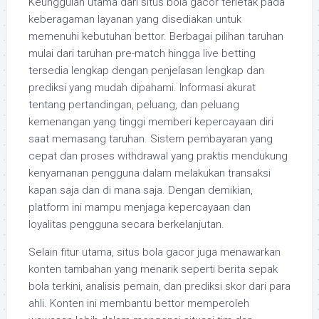
Keunggulan utama dari situs bola gacor terletak pada
keberagaman layanan yang disediakan untuk
memenuhi kebutuhan bettor. Berbagai pilihan taruhan
mulai dari taruhan pre-match hingga live betting
tersedia lengkap dengan penjelasan lengkap dan
prediksi yang mudah dipahami. Informasi akurat
tentang pertandingan, peluang, dan peluang
kemenangan yang tinggi memberi kepercayaan diri
saat memasang taruhan. Sistem pembayaran yang
cepat dan proses withdrawal yang praktis mendukung
kenyamanan pengguna dalam melakukan transaksi
kapan saja dan di mana saja. Dengan demikian,
platform ini mampu menjaga kepercayaan dan
loyalitas pengguna secara berkelanjutan.
Selain fitur utama, situs bola gacor juga menawarkan
konten tambahan yang menarik seperti berita sepak
bola terkini, analisis pemain, dan prediksi skor dari para
ahli. Konten ini membantu bettor memperoleh