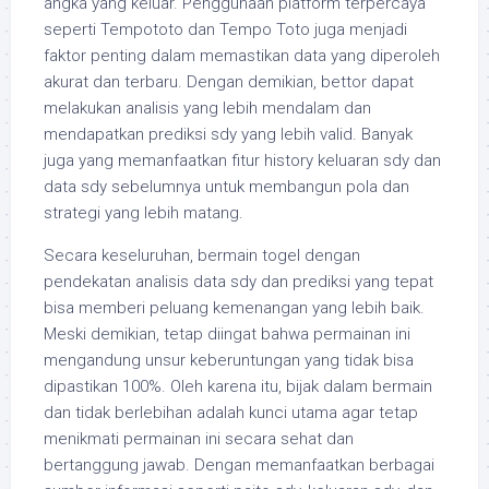
angka yang keluar. Penggunaan platform terpercaya
seperti Tempototo dan Tempo Toto juga menjadi
faktor penting dalam memastikan data yang diperoleh
akurat dan terbaru. Dengan demikian, bettor dapat
melakukan analisis yang lebih mendalam dan
mendapatkan prediksi sdy yang lebih valid. Banyak
juga yang memanfaatkan fitur history keluaran sdy dan
data sdy sebelumnya untuk membangun pola dan
strategi yang lebih matang.
Secara keseluruhan, bermain togel dengan
pendekatan analisis data sdy dan prediksi yang tepat
bisa memberi peluang kemenangan yang lebih baik.
Meski demikian, tetap diingat bahwa permainan ini
mengandung unsur keberuntungan yang tidak bisa
dipastikan 100%. Oleh karena itu, bijak dalam bermain
dan tidak berlebihan adalah kunci utama agar tetap
menikmati permainan ini secara sehat dan
bertanggung jawab. Dengan memanfaatkan berbagai