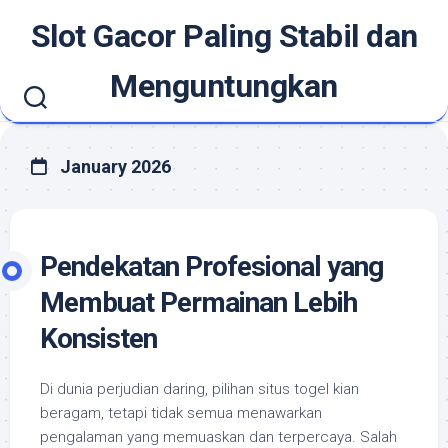
Skip
Slot Gacor Paling Stabil dan
to
content
Menguntungkan
January 2026
Pendekatan Profesional yang
Membuat Permainan Lebih
Konsisten
Di dunia perjudian daring, pilihan situs togel kian
beragam, tetapi tidak semua menawarkan
pengalaman yang memuaskan dan terpercaya. Salah