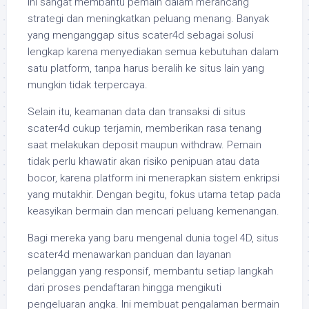
ini sangat membantu pemain dalam merancang
strategi dan meningkatkan peluang menang. Banyak
yang menganggap situs scater4d sebagai solusi
lengkap karena menyediakan semua kebutuhan dalam
satu platform, tanpa harus beralih ke situs lain yang
mungkin tidak terpercaya.
Selain itu, keamanan data dan transaksi di situs
scater4d cukup terjamin, memberikan rasa tenang
saat melakukan deposit maupun withdraw. Pemain
tidak perlu khawatir akan risiko penipuan atau data
bocor, karena platform ini menerapkan sistem enkripsi
yang mutakhir. Dengan begitu, fokus utama tetap pada
keasyikan bermain dan mencari peluang kemenangan.
Bagi mereka yang baru mengenal dunia togel 4D, situs
scater4d menawarkan panduan dan layanan
pelanggan yang responsif, membantu setiap langkah
dari proses pendaftaran hingga mengikuti
pengeluaran angka. Ini membuat pengalaman bermain