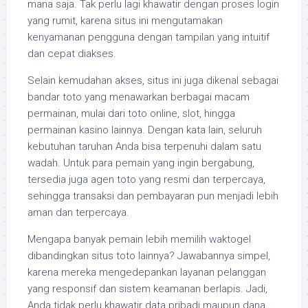
mana saja. Tak perlu lagi khawatir dengan proses login
yang rumit, karena situs ini mengutamakan
kenyamanan pengguna dengan tampilan yang intuitif
dan cepat diakses.
Selain kemudahan akses, situs ini juga dikenal sebagai
bandar toto yang menawarkan berbagai macam
permainan, mulai dari toto online, slot, hingga
permainan kasino lainnya. Dengan kata lain, seluruh
kebutuhan taruhan Anda bisa terpenuhi dalam satu
wadah. Untuk para pemain yang ingin bergabung,
tersedia juga agen toto yang resmi dan terpercaya,
sehingga transaksi dan pembayaran pun menjadi lebih
aman dan terpercaya.
Mengapa banyak pemain lebih memilih waktogel
dibandingkan situs toto lainnya? Jawabannya simpel,
karena mereka mengedepankan layanan pelanggan
yang responsif dan sistem keamanan berlapis. Jadi,
Anda tidak perlu khawatir data pribadi maupun dana