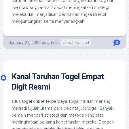
sumber informasi seperti paito sdy, keluaran sdy, dan
live draw sdy
, pemain dapat meningkatkan strategi
mereka dan menjadikan permainan angka ini lebih
menguntungkan serta menyenangkan.
January 27, 2026
by
admin
Uncategorized
0
Kanal Taruhan Togel Empat
Digit Resmi
situs togel online terpercaya
Togel mudah menang
menjadi tujuan utama para pecinta judi togel. Banyak
pemain mencari strategi dan metode yang bisa
meningkatkan peluang keberhasilan mereka. Dengan