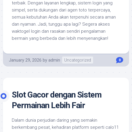
terbaik. Dengan layanan lengkap, sistem login yang
simpel, serta dukungan dari agen toto terpercaya,
semua kebutuhan Anda akan terpenuhi secara aman
dan nyaman. Jadi, tunggu apa lagi? Segera akses
waktogel login dan rasakan sendiri pengalaman
bermain yang berbeda dan lebih menyenangkan!
January 29, 2026
by
admin
Uncategorized
0
Slot Gacor dengan Sistem
Permainan Lebih Fair
Dalam dunia perjudian daring yang semakin
berkembang pesat, kehadiran platform seperti calo11