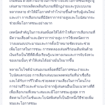
เกมพนัน ด้วยความง่ายในการเข้าใจและโอกาสชนะที่สูง ผู้
เล่นสามารถเพลิดเพลินกับเกมที่มีกฎง่ายและรูปแบบเกม
หลากหลาย ทำให้มีโอกาสทำกำไรง่ายขึ้นสำหรับผู้เล่นใหม่
และเก่า การเลือกเกมที่มีอัตราการจ่ายสูงและโบนัสมากจะ
ช่วยเพิ่มโอกาสชนะอย่างมาก
เทคนิคสำคัญในการเล่นสล็อตให้ได้กำไรคือการเลือกเกมที่
มีความเสี่ยงต่ำและอัตราการจ่ายสูง การใช้เทคนิคการ
วางแผนงบประมาณและการตั้งเป้าหมายชัดเจนจะช่วย
เพิ่มโอกาสในการชนะ การทดลองเล่นฟรีก่อนเดิมพันด้วย
เงินจริงเป็นวิธีที่ดีเพื่อเรียนรู้แนวทางเกมและการจับจังหวะ
ของเกมนั้นๆ ทำให้เล่นได้อย่างมั่นใจมากขึ้น
หลายเว็บไซต์นำเสนอเกมสล็อตที่มีโอกาสชนะง่ายและ
โบนัสแตกบ่อย การเลือกเล่นบนแพลตฟอร์มที่น่าเชื่อถือ
และได้รับการรีวิวดีจะช่วยลดความเสี่ยงในการโดนโกง
การอ่านรีวิวและคำแนะนำจากผู้เล่นคนอื่นเป็นแนวทางที่ดี
เพื่อเลือกเกมที่เหมาะสมและมีโอกาสชนะสูงสุด การ
ติดตามโปรโมชั่นและโบนัสพิเศษก็เป็นอีกหนึ่งวิธีช่วยเพิ่ม
ทุนและโอกาสชนะ