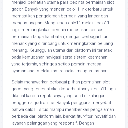
menjadi perhatian utama para pecinta permainan slot
gacor. Banyak yang mencari calo11 link terbaru untuk
memastikan pengalaman bermain yang lancar dan
menguntungkan. Mengakses calo11 melalui calo11
login memungkinkan pemain merasakan sensasi
permainan tanpa hambatan, dengan berbagai fitur
menarik yang dirancang untuk meningkatkan peluang
menang. Keunggulan utama dari platform ini terletak
pada kemudahan navigasi serta sistem keamanan
yang terjamin, sehingga setiap pemain merasa
nyaman saat melakukan transaksi maupun taruhan.
Selain menawarkan berbagai pilihan permainan slot
gacor yang terkenal akan keberhasilannya, calo11 juga
dikenal karena reputasinya yang solid di kalangan
penggemar judi online. Banyak pengguna menyebut
bahwa calo11 situs mampu memberikan pengalaman
berbeda dari platform lain, berkat fitur-fitur inovatif dan
layanan pelanggan yang responsif. Dengan