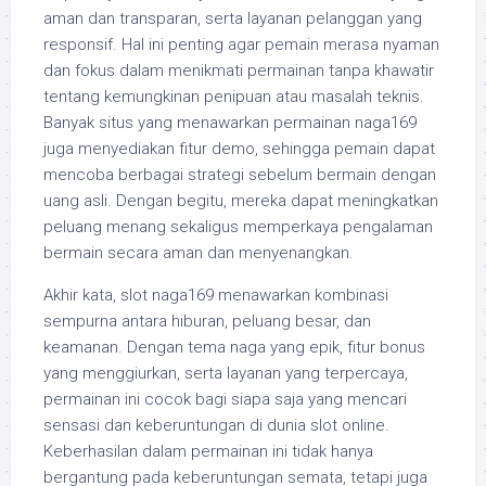
aman dan transparan, serta layanan pelanggan yang
responsif. Hal ini penting agar pemain merasa nyaman
dan fokus dalam menikmati permainan tanpa khawatir
tentang kemungkinan penipuan atau masalah teknis.
Banyak situs yang menawarkan permainan naga169
juga menyediakan fitur demo, sehingga pemain dapat
mencoba berbagai strategi sebelum bermain dengan
uang asli. Dengan begitu, mereka dapat meningkatkan
peluang menang sekaligus memperkaya pengalaman
bermain secara aman dan menyenangkan.
Akhir kata, slot naga169 menawarkan kombinasi
sempurna antara hiburan, peluang besar, dan
keamanan. Dengan tema naga yang epik, fitur bonus
yang menggiurkan, serta layanan yang terpercaya,
permainan ini cocok bagi siapa saja yang mencari
sensasi dan keberuntungan di dunia slot online.
Keberhasilan dalam permainan ini tidak hanya
bergantung pada keberuntungan semata, tetapi juga