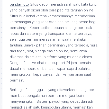
bandar toto
Situs gacor menjadi salah satu kata kunci
yang banyak dicari oleh para pecinta taruhan online.
Situs ini dikenal karena kemampuannya memberikan
kemenangan yang konsisten dan peluang besar bagi
pemainnya. Keberhasilan sebuah situs gacor tidak
lepas dari sistem yang transparan dan terpercaya,
sehingga pemain merasa aman saat melakukan
taruhan. Banyak pilihan permainan yang tersedia, mulai
dari togel, slot, hingga casino online, semuanya
dikemas dalam satu platform yang mudah diakses.
Dengan fitur live chat dan support 24 jam, pemain
dapat memperoleh bantuan kapan saja dibutuhkan,
meningkatkan kepercayaan dan kenyamanan saat
bermain.
Berbagai fitur unggulan yang ditawarkan situs gacor
membuat pengalaman bermain menjadi lebih
menyenangkan. Sistem payout yang cepat dan adil
menjadi salah satu keunggulan utama, memastikan