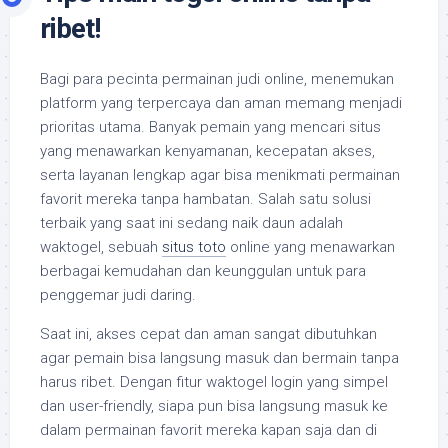
ribet!
Bagi para pecinta permainan judi online, menemukan
platform yang terpercaya dan aman memang menjadi
prioritas utama. Banyak pemain yang mencari situs
yang menawarkan kenyamanan, kecepatan akses,
serta layanan lengkap agar bisa menikmati permainan
favorit mereka tanpa hambatan. Salah satu solusi
terbaik yang saat ini sedang naik daun adalah
waktogel, sebuah
situs toto
online yang menawarkan
berbagai kemudahan dan keunggulan untuk para
penggemar judi daring.
Saat ini, akses cepat dan aman sangat dibutuhkan
agar pemain bisa langsung masuk dan bermain tanpa
harus ribet. Dengan fitur waktogel login yang simpel
dan user-friendly, siapa pun bisa langsung masuk ke
dalam permainan favorit mereka kapan saja dan di