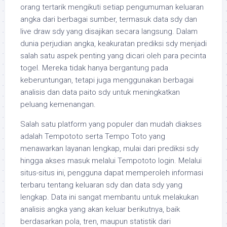
orang tertarik mengikuti setiap pengumuman keluaran
angka dari berbagai sumber, termasuk data sdy dan
live draw sdy yang disajikan secara langsung. Dalam
dunia perjudian angka, keakuratan prediksi sdy menjadi
salah satu aspek penting yang dicari oleh para pecinta
togel. Mereka tidak hanya bergantung pada
keberuntungan, tetapi juga menggunakan berbagai
analisis dan data paito sdy untuk meningkatkan
peluang kemenangan.
Salah satu platform yang populer dan mudah diakses
adalah Tempototo serta Tempo Toto yang
menawarkan layanan lengkap, mulai dari prediksi sdy
hingga akses masuk melalui Tempototo login. Melalui
situs-situs ini, pengguna dapat memperoleh informasi
terbaru tentang keluaran sdy dan data sdy yang
lengkap. Data ini sangat membantu untuk melakukan
analisis angka yang akan keluar berikutnya, baik
berdasarkan pola, tren, maupun statistik dari