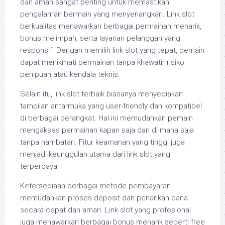
dan aman sangat penting untuk memastikan
pengalaman bermain yang menyenangkan. Link slot
berkualitas menawarkan berbagai permainan menarik,
bonus melimpah, serta layanan pelanggan yang
responsif. Dengan memilih link slot yang tepat, pemain
dapat menikmati permainan tanpa khawatir risiko
penipuan atau kendala teknis.
Selain itu, link slot terbaik biasanya menyediakan
tampilan antarmuka yang user-friendly dan kompatibel
di berbagai perangkat. Hal ini memudahkan pemain
mengakses permainan kapan saja dan di mana saja
tanpa hambatan. Fitur keamanan yang tinggi juga
menjadi keunggulan utama dari link slot yang
terpercaya.
Ketersediaan berbagai metode pembayaran
memudahkan proses deposit dan penarikan dana
secara cepat dan aman. Link slot yang profesional
juga menawarkan berbagai bonus menarik seperti free