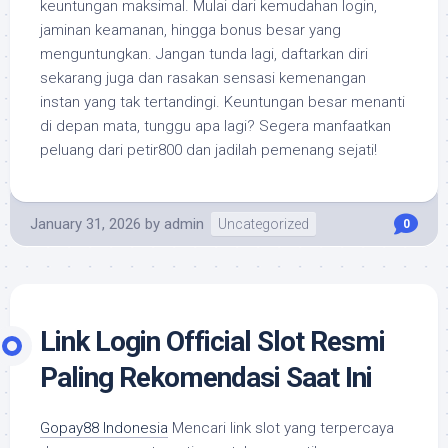
keuntungan maksimal. Mulai dari kemudahan login,
jaminan keamanan, hingga bonus besar yang
menguntungkan. Jangan tunda lagi, daftarkan diri
sekarang juga dan rasakan sensasi kemenangan
instan yang tak tertandingi. Keuntungan besar menanti
di depan mata, tunggu apa lagi? Segera manfaatkan
peluang dari petir800 dan jadilah pemenang sejati!
January 31, 2026
by
admin
Uncategorized
0
Link Login Official Slot Resmi
Paling Rekomendasi Saat Ini
Gopay88 Indonesia
Mencari link slot yang terpercaya