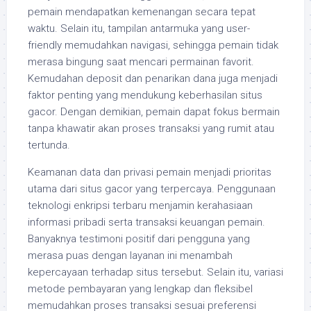
pemain mendapatkan kemenangan secara tepat
waktu. Selain itu, tampilan antarmuka yang user-
friendly memudahkan navigasi, sehingga pemain tidak
merasa bingung saat mencari permainan favorit.
Kemudahan deposit dan penarikan dana juga menjadi
faktor penting yang mendukung keberhasilan situs
gacor. Dengan demikian, pemain dapat fokus bermain
tanpa khawatir akan proses transaksi yang rumit atau
tertunda.
Keamanan data dan privasi pemain menjadi prioritas
utama dari situs gacor yang terpercaya. Penggunaan
teknologi enkripsi terbaru menjamin kerahasiaan
informasi pribadi serta transaksi keuangan pemain.
Banyaknya testimoni positif dari pengguna yang
merasa puas dengan layanan ini menambah
kepercayaan terhadap situs tersebut. Selain itu, variasi
metode pembayaran yang lengkap dan fleksibel
memudahkan proses transaksi sesuai preferensi