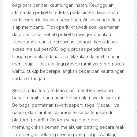
bagi para pencari keuntungan instan. Keunggulan
utama dari petir800 terletak pada sistem keamanan
mutakhir serta layanan pelanggan 24 jam yang selalu
siap membantu. Tidak perlu khawatir soal keamanan
data dan dana, sebab petir800 mengedepankan
transparansi dan kepercayaan. Dengan kemudahan
akses melalui petir800 login, proses pendaftaran
hingga penarikan dana bisa dilakukan dalam hitungan
menit saja. Tidak ada lagi proses rumit yang memakan
waktu, cukup beberapa langkah cepat dan keuntungan
sudah di tangan.
Bermain di situs toto Macau ini memberi peluang
besar meraih keuntungan besar dalam waktu singkat.
Berbagai permainan favorit seperti togel Macau, live
casino, dan taruhan olahraga tersedia lengkap di
platform petir800. Sistem yang terintegrasi
memungkinkan pemain melakukan betting secara real-
time dengan peluang menang yang tinggi. Apalagi,