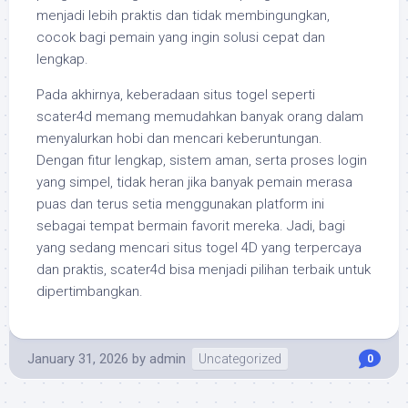
menjadi lebih praktis dan tidak membingungkan,
cocok bagi pemain yang ingin solusi cepat dan
lengkap.
Pada akhirnya, keberadaan situs togel seperti
scater4d memang memudahkan banyak orang dalam
menyalurkan hobi dan mencari keberuntungan.
Dengan fitur lengkap, sistem aman, serta proses login
yang simpel, tidak heran jika banyak pemain merasa
puas dan terus setia menggunakan platform ini
sebagai tempat bermain favorit mereka. Jadi, bagi
yang sedang mencari situs togel 4D yang terpercaya
dan praktis, scater4d bisa menjadi pilihan terbaik untuk
dipertimbangkan.
January 31, 2026
by
admin
Uncategorized
0