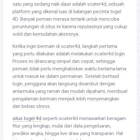
satu yang sedang naik daun adalah scater4d, sebuah
platform yang dikenal luas di kalangan pecinta togel
4D. Banyak pemain merasa tertarik untuk mencoba
peruntungan di situs ini karena reputasinya yang cukup
solid dan kemudahan aksesnya.
Ketika ingin bermain di scater4d, langkah pertama
yang perlu dilakukan adalah melakukan scater4d login.
Proses ini dirancang simpel dan cepat, sehingga
pemain tidak perlu menghabiskan waktu berlama-lama
untuk masuk ke dalam permainan. Setelah berhasil
login, pengguna akan langsung disambut dengan
antarmuka yang ramah dan mudah dipahami, membuat
pengalaman bermain menjadi lebih menyenangkan
dan bebas stress.
situs togel 4d
seperti scater4d menawarkan beragam
fitur yang lengkap, mulai dari data pengeluaran,
prediksi angka, hingga live draw yang transparan. Hal