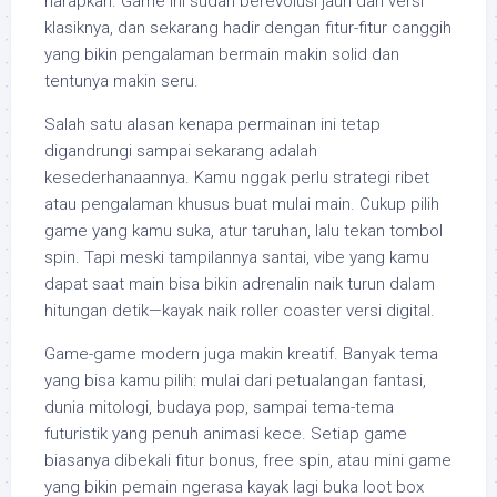
harapkan. Game ini sudah berevolusi jauh dari versi
klasiknya, dan sekarang hadir dengan fitur-fitur canggih
yang bikin pengalaman bermain makin solid dan
tentunya makin seru.
Salah satu alasan kenapa permainan ini tetap
digandrungi sampai sekarang adalah
kesederhanaannya. Kamu nggak perlu strategi ribet
atau pengalaman khusus buat mulai main. Cukup pilih
game yang kamu suka, atur taruhan, lalu tekan tombol
spin. Tapi meski tampilannya santai, vibe yang kamu
dapat saat main bisa bikin adrenalin naik turun dalam
hitungan detik—kayak naik roller coaster versi digital.
Game-game modern juga makin kreatif. Banyak tema
yang bisa kamu pilih: mulai dari petualangan fantasi,
dunia mitologi, budaya pop, sampai tema-tema
futuristik yang penuh animasi kece. Setiap game
biasanya dibekali fitur bonus, free spin, atau mini game
yang bikin pemain ngerasa kayak lagi buka loot box