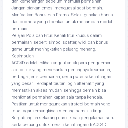
dan kemenangan sebelum memulai permainan.
Jangan biarkan emosi menguasai saat bermain.
Manfaatkan Bonus dan Promo: Selalu gunakan bonus
dan promosi yang diberikan untuk menambah modal
bermain.
Pelajari Pola dan Fitur: Kenali fitur khusus dalam
permainan, seperti simbol scatter, wild, dan bonus
game untuk meningkatkan peluang menang.
Kesimpulan
ACC4D adalah pilihan unggul untuk para penggemar
slot online yang menekankan pentingnya keamanan,
berbagai jenis permainan, serta potensi keuntungan
yang besar. Terdapat tautan login alternatif yang
memastikan akses mudah, sehingga pemain bisa
menikmati permainan kapan saja tanpa kendala.
Pastikan untuk menggunakan strategi bermain yang
tepat agar kemungkinan menang semakin tinggi.
Bergabunglah sekarang dan nikmati pengalaman seru
serta peluang untuk meraih keuntungan di ACC4D.