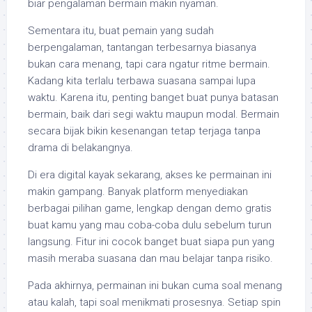
biar pengalaman bermain makin nyaman.
Sementara itu, buat pemain yang sudah
berpengalaman, tantangan terbesarnya biasanya
bukan cara menang, tapi cara ngatur ritme bermain.
Kadang kita terlalu terbawa suasana sampai lupa
waktu. Karena itu, penting banget buat punya batasan
bermain, baik dari segi waktu maupun modal. Bermain
secara bijak bikin kesenangan tetap terjaga tanpa
drama di belakangnya.
Di era digital kayak sekarang, akses ke permainan ini
makin gampang. Banyak platform menyediakan
berbagai pilihan game, lengkap dengan demo gratis
buat kamu yang mau coba-coba dulu sebelum turun
langsung. Fitur ini cocok banget buat siapa pun yang
masih meraba suasana dan mau belajar tanpa risiko.
Pada akhirnya, permainan ini bukan cuma soal menang
atau kalah, tapi soal menikmati prosesnya. Setiap spin