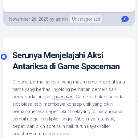
November 26, 2025
by
admin
Uncategorized
0
Serunya Menjelajahi Aksi
Antariksa di Game Spaceman
Di dunia permainan slot yang makin ramai, muncul satu
nama yang berhasil nyolong perhatian pemain dari
berbagai kalangan:
spaceman
. Game ini bukan sekadar
slot biasa, tapi membawa konsep unik yang bikin
pemain merasa seperti ikut melayang di luar angkasa
sambil ngejar multiplier tinggi. Vibes-nya futuristik,
cepat, dan bikin adrenalin naik turun kayak roller
coaster—cuma versi kosmik.