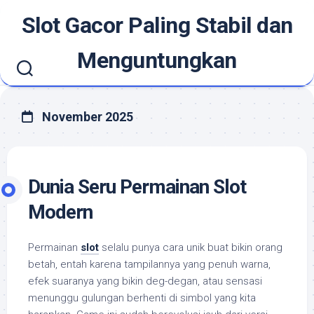
Skip
Slot Gacor Paling Stabil dan
to
content
Menguntungkan
November 2025
Dunia Seru Permainan Slot
Modern
Permainan
slot
selalu punya cara unik buat bikin orang
betah, entah karena tampilannya yang penuh warna,
efek suaranya yang bikin deg-degan, atau sensasi
menunggu gulungan berhenti di simbol yang kita