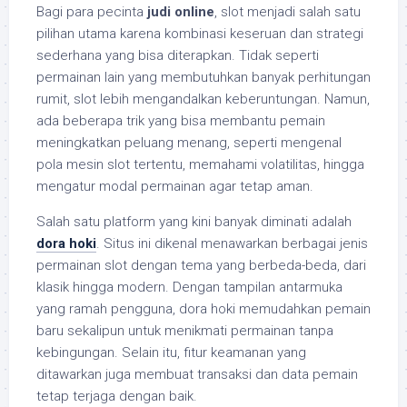
Bagi para pecinta
judi online
, slot menjadi salah satu
pilihan utama karena kombinasi keseruan dan strategi
sederhana yang bisa diterapkan. Tidak seperti
permainan lain yang membutuhkan banyak perhitungan
rumit, slot lebih mengandalkan keberuntungan. Namun,
ada beberapa trik yang bisa membantu pemain
meningkatkan peluang menang, seperti mengenal
pola mesin slot tertentu, memahami volatilitas, hingga
mengatur modal permainan agar tetap aman.
Salah satu platform yang kini banyak diminati adalah
dora hoki
. Situs ini dikenal menawarkan berbagai jenis
permainan slot dengan tema yang berbeda-beda, dari
klasik hingga modern. Dengan tampilan antarmuka
yang ramah pengguna, dora hoki memudahkan pemain
baru sekalipun untuk menikmati permainan tanpa
kebingungan. Selain itu, fitur keamanan yang
ditawarkan juga membuat transaksi dan data pemain
tetap terjaga dengan baik.