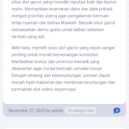
situs slot gacor yang memiliki reputasi baik dan lisensi
resmi. Memastikan keamanan dana dan data pribadi
menjadi prioritas utama agar pengalaman bermain
tetap nyaman dan bebas khawatir. Banyak situs gacor
menawarkan demo gratis untuk latihan sebelum
taruhan uang asli.
Akhir kata, memilih situs slot gacor yang tepat sangat
penting untuk meraih kemenangan konsisten.
Manfaatkan bonus dan promosi menarik yang
ditawarkan agar modal bermain semakin besar.
Dengan strategi dan keberuntungan, pemain dapat
meraih hasil maksimal dan menikmati keuntungan dari
permainan slot online terpercaya.
November 27, 2025
by
admin
Uncategorized
0