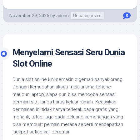
November 29, 2025
by
admin
Uncategorized
0
Menyelami Sensasi Seru Dunia
Slot Online
Dunia slot online kini semakin digemari banyak orang.
Dengan kemudahan akses melalui smartphone
maupun laptop, siapa pun bisa mencoba sensasi
bermain slot tanpa harus keluar rumah. Keasyikan
permainan ini tidak hanya terletak pada grafis yang
menarik, tetapi juga pada peluang kemenangan yang
bisa membuat pemain merasa seperti mendapatkan
jackpot setiap kali berputar.