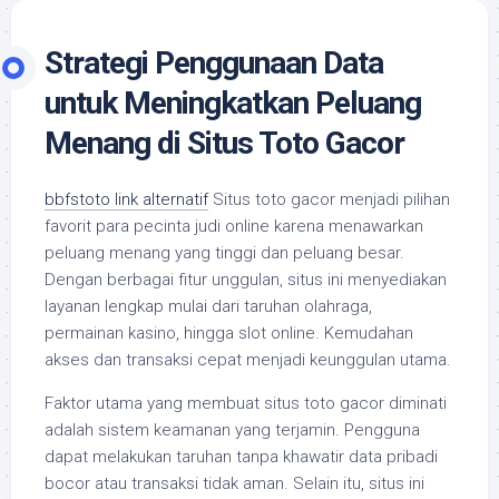
Strategi Penggunaan Data
untuk Meningkatkan Peluang
Menang di Situs Toto Gacor
bbfstoto link alternatif
Situs toto gacor menjadi pilihan
favorit para pecinta judi online karena menawarkan
peluang menang yang tinggi dan peluang besar.
Dengan berbagai fitur unggulan, situs ini menyediakan
layanan lengkap mulai dari taruhan olahraga,
permainan kasino, hingga slot online. Kemudahan
akses dan transaksi cepat menjadi keunggulan utama.
Faktor utama yang membuat situs toto gacor diminati
adalah sistem keamanan yang terjamin. Pengguna
dapat melakukan taruhan tanpa khawatir data pribadi
bocor atau transaksi tidak aman. Selain itu, situs ini