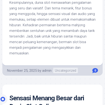
Kesimpulannya, dunia slot menawarkan pengalaman
yang seru dan variatif. Dari tema menarik, fitur bonus
yang menggoda, hingga sensasi visual dan audio yang
memukau, setiap elemen dibuat untuk memaksimalkan
hiburan. Kehadiran permainan bertema mahjong
memberikan sentuhan unik yang menambah daya tarik
tersendiri. Jadi, baik untuk hiburan santai maupun
mencari peluang kemenangan, bermain slot bisa
menjadi pengalaman yang mengasyikkan dan
memuaskan.
November 25, 2025
by
admin
Uncategorized
0
Sensasi Menang Besar dari