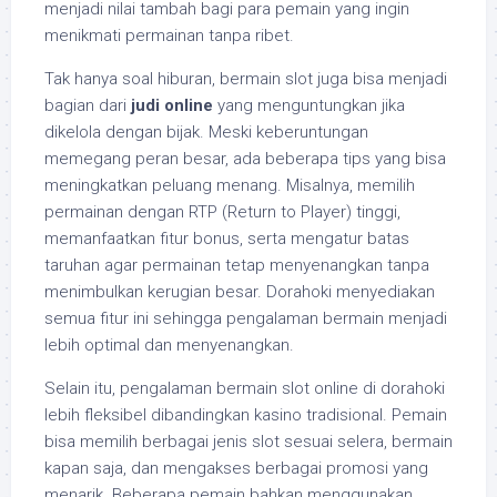
menjadi nilai tambah bagi para pemain yang ingin
menikmati permainan tanpa ribet.
Tak hanya soal hiburan, bermain slot juga bisa menjadi
bagian dari
judi online
yang menguntungkan jika
dikelola dengan bijak. Meski keberuntungan
memegang peran besar, ada beberapa tips yang bisa
meningkatkan peluang menang. Misalnya, memilih
permainan dengan RTP (Return to Player) tinggi,
memanfaatkan fitur bonus, serta mengatur batas
taruhan agar permainan tetap menyenangkan tanpa
menimbulkan kerugian besar. Dorahoki menyediakan
semua fitur ini sehingga pengalaman bermain menjadi
lebih optimal dan menyenangkan.
Selain itu, pengalaman bermain slot online di dorahoki
lebih fleksibel dibandingkan kasino tradisional. Pemain
bisa memilih berbagai jenis slot sesuai selera, bermain
kapan saja, dan mengakses berbagai promosi yang
menarik. Beberapa pemain bahkan menggunakan