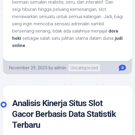
bermain semakin realistis, seru, dan interaktif. Dari
segi hiburan hingga peluang kemenangan, slot
menawarkan sesuatu untuk semua kalangan. Jadi, bagi
yang ingin mencoba sensasi adrenalin sambil
bersenang-senang, tidak ada salahnya menjajal
dora
hoki
sebagai salah satu pilihan utama dalam dunia
judi
online
.
November 29, 2025
by
admin
Uncategorized
0
Analisis Kinerja Situs Slot
Gacor Berbasis Data Statistik
Terbaru