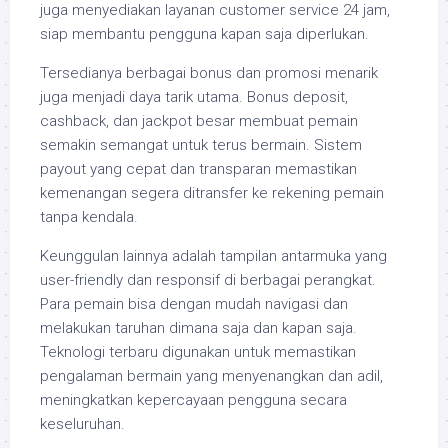
juga menyediakan layanan customer service 24 jam,
siap membantu pengguna kapan saja diperlukan.
Tersedianya berbagai bonus dan promosi menarik
juga menjadi daya tarik utama. Bonus deposit,
cashback, dan jackpot besar membuat pemain
semakin semangat untuk terus bermain. Sistem
payout yang cepat dan transparan memastikan
kemenangan segera ditransfer ke rekening pemain
tanpa kendala.
Keunggulan lainnya adalah tampilan antarmuka yang
user-friendly dan responsif di berbagai perangkat.
Para pemain bisa dengan mudah navigasi dan
melakukan taruhan dimana saja dan kapan saja.
Teknologi terbaru digunakan untuk memastikan
pengalaman bermain yang menyenangkan dan adil,
meningkatkan kepercayaan pengguna secara
keseluruhan.