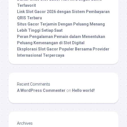
Terfavorit
Link Slot Gacor 2026 dengan Sistem Pembayaran
QRIS Terbaru
Situs Gacor Terjamin Dengan Peluang Menang
Lebih Tinggi Setiap Saat
Peran Pengalaman Pemain dalam Menentukan
Peluang Kemenangan di Slot Digital
Eksplorasi Slot Gacor Populer Bersama Provider
Internasional Terpercaya
Recent Comments
A WordPress Commenter
on
Hello world!
Archives