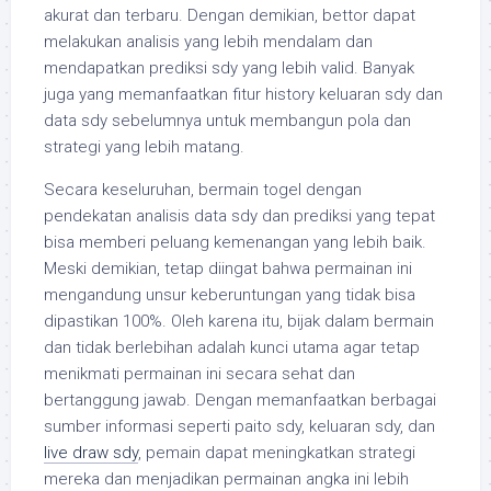
akurat dan terbaru. Dengan demikian, bettor dapat
melakukan analisis yang lebih mendalam dan
mendapatkan prediksi sdy yang lebih valid. Banyak
juga yang memanfaatkan fitur history keluaran sdy dan
data sdy sebelumnya untuk membangun pola dan
strategi yang lebih matang.
Secara keseluruhan, bermain togel dengan
pendekatan analisis data sdy dan prediksi yang tepat
bisa memberi peluang kemenangan yang lebih baik.
Meski demikian, tetap diingat bahwa permainan ini
mengandung unsur keberuntungan yang tidak bisa
dipastikan 100%. Oleh karena itu, bijak dalam bermain
dan tidak berlebihan adalah kunci utama agar tetap
menikmati permainan ini secara sehat dan
bertanggung jawab. Dengan memanfaatkan berbagai
sumber informasi seperti paito sdy, keluaran sdy, dan
live draw sdy
, pemain dapat meningkatkan strategi
mereka dan menjadikan permainan angka ini lebih