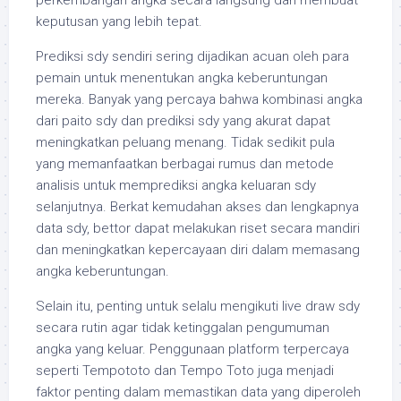
perkembangan angka secara langsung dan membuat
keputusan yang lebih tepat.
Prediksi sdy sendiri sering dijadikan acuan oleh para
pemain untuk menentukan angka keberuntungan
mereka. Banyak yang percaya bahwa kombinasi angka
dari paito sdy dan prediksi sdy yang akurat dapat
meningkatkan peluang menang. Tidak sedikit pula
yang memanfaatkan berbagai rumus dan metode
analisis untuk memprediksi angka keluaran sdy
selanjutnya. Berkat kemudahan akses dan lengkapnya
data sdy, bettor dapat melakukan riset secara mandiri
dan meningkatkan kepercayaan diri dalam memasang
angka keberuntungan.
Selain itu, penting untuk selalu mengikuti live draw sdy
secara rutin agar tidak ketinggalan pengumuman
angka yang keluar. Penggunaan platform terpercaya
seperti Tempototo dan Tempo Toto juga menjadi
faktor penting dalam memastikan data yang diperoleh