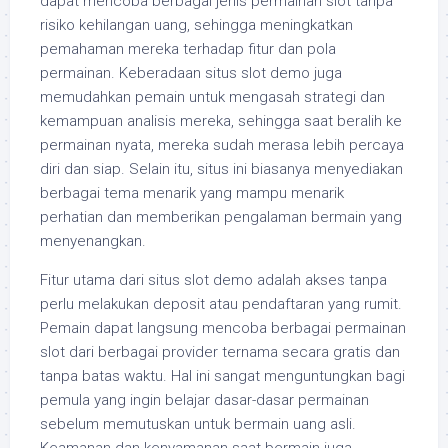
dapat mencoba berbagai jenis permainan slot tanpa
risiko kehilangan uang, sehingga meningkatkan
pemahaman mereka terhadap fitur dan pola
permainan. Keberadaan situs slot demo juga
memudahkan pemain untuk mengasah strategi dan
kemampuan analisis mereka, sehingga saat beralih ke
permainan nyata, mereka sudah merasa lebih percaya
diri dan siap. Selain itu, situs ini biasanya menyediakan
berbagai tema menarik yang mampu menarik
perhatian dan memberikan pengalaman bermain yang
menyenangkan.
Fitur utama dari situs slot demo adalah akses tanpa
perlu melakukan deposit atau pendaftaran yang rumit.
Pemain dapat langsung mencoba berbagai permainan
slot dari berbagai provider ternama secara gratis dan
tanpa batas waktu. Hal ini sangat menguntungkan bagi
pemula yang ingin belajar dasar-dasar permainan
sebelum memutuskan untuk bermain uang asli.