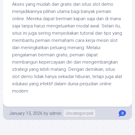
Akses yang mudah dan gratis dari situs slot demo
menjadikannya pilihan utama bagi banyak pemain
online. Mereka dapat bermain kapan saja dan di mana
saja tanpa harus mengeluarkan modal awal. Selain itu,
situs ini juga sering menyediakan tutorial dan tips yang
membantu pemain memahami cara kerja mesin slot
dan meningkatkan peluang menang. Melalui
pengalaman bermain gratis, pemain dapat
membangun kepercayaan diri dan mengembangkan
strategi yang lebih matang. Dengan demikian, situs
slot demo tidak hanya sekadar hiburan, tetapi juga alat
edukasi yang efektif dalam dunia perjudian online
modern.
January 15, 2026
by
admin
Uncategorized
0