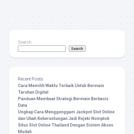
Search
Search
Recent Posts
Cara Memilih Waktu Terbaik Untuk Bermain
Taruhan Digital
Panduan Membuat Strategi Bermain Berbasis
Data
Ungkap Cara Menggenggam Jackpot Slot Online
dan Ubah Keberuntungan Jadi Rejeki Nomplok
Situs Slot Online Thailand Dengan Sistem Akses
Mudah