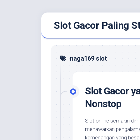
Skip
Slot Gacor Paling 
to
content
naga169 slot
Slot Gacor y
Nonstop
Slot online semakin dim
menawarkan pengalaman
kemenangan yang besar. 