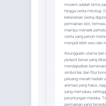
modern adalah tema yang
hingga cerita mitologi. 
keberanian sering digu
permainan slot, termasu
mampu menarik perhatia
cerita yang penuh mist
menjadi lebih seru dan
Keunggulan utama dari s
jackpot besar yang dita
mendapatkan kemenangan 
simbol liar, dan fitur 
peluang meraih hadiah 
animasi yang halus, n
yang memukau, sehingg
peruntungan mereka. Ti
permainan yang tersedi