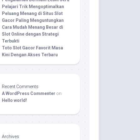
Pelajari Trik Mengoptimalkan
Peluang Menang di Situs Slot
Gacor Paling Menguntungkan
Cara Mudah Menang Besar di
Slot Online dengan Strategi
Terbukti
Toto Slot Gacor Favorit Masa
Kini Dengan Akses Terbaru
Recent Comments
A WordPress Commenter
on
Hello world!
Archives