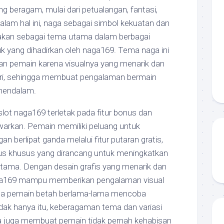
 beragam, mulai dari petualangan, fantasi,
Dalam hal ini, naga sebagai simbol kekuatan dan
nakan sebagai tema utama dalam berbagai
k yang dihadirkan oleh naga169. Tema naga ini
n pemain karena visualnya yang menarik dan
eri, sehingga membuat pengalaman bermain
 mendalam.
lot naga169 terletak pada fitur bonus dan
warkan. Pemain memiliki peluang untuk
berlipat ganda melalui fitur putaran gratis,
bonus khusus yang dirancang untuk meningkatkan
utama. Dengan desain grafis yang menarik dan
aga169 mampu memberikan pengalaman visual
a pemain betah berlama-lama mencoba
dak hanya itu, keberagaman tema dan variasi
a juga membuat pemain tidak pernah kehabisan