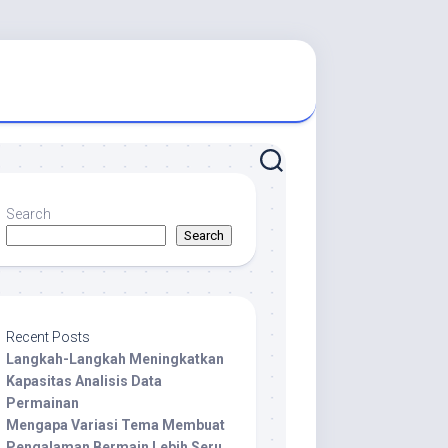
Search
Search
Recent Posts
Langkah-Langkah Meningkatkan
Kapasitas Analisis Data
Permainan
Mengapa Variasi Tema Membuat
Pengalaman Bermain Lebih Seru