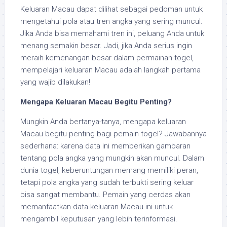
Keluaran Macau dapat dilihat sebagai pedoman untuk
mengetahui pola atau tren angka yang sering muncul.
Jika Anda bisa memahami tren ini, peluang Anda untuk
menang semakin besar. Jadi, jika Anda serius ingin
meraih kemenangan besar dalam permainan togel,
mempelajari keluaran Macau adalah langkah pertama
yang wajib dilakukan!
Mengapa Keluaran Macau Begitu Penting?
Mungkin Anda bertanya-tanya, mengapa keluaran
Macau begitu penting bagi pemain togel? Jawabannya
sederhana: karena data ini memberikan gambaran
tentang pola angka yang mungkin akan muncul. Dalam
dunia togel, keberuntungan memang memiliki peran,
tetapi pola angka yang sudah terbukti sering keluar
bisa sangat membantu. Pemain yang cerdas akan
memanfaatkan data keluaran Macau ini untuk
mengambil keputusan yang lebih terinformasi.