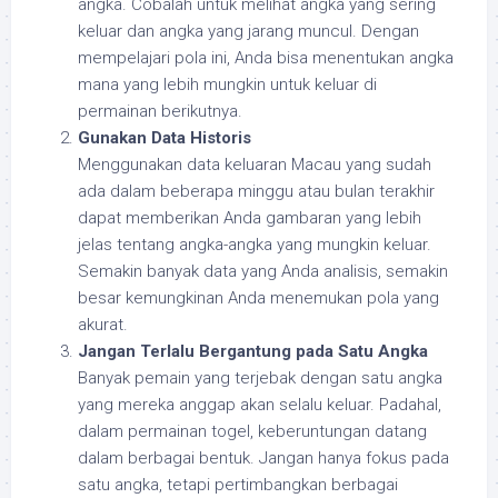
angka. Cobalah untuk melihat angka yang sering
keluar dan angka yang jarang muncul. Dengan
mempelajari pola ini, Anda bisa menentukan angka
mana yang lebih mungkin untuk keluar di
permainan berikutnya.
Gunakan Data Historis
Menggunakan data keluaran Macau yang sudah
ada dalam beberapa minggu atau bulan terakhir
dapat memberikan Anda gambaran yang lebih
jelas tentang angka-angka yang mungkin keluar.
Semakin banyak data yang Anda analisis, semakin
besar kemungkinan Anda menemukan pola yang
akurat.
Jangan Terlalu Bergantung pada Satu Angka
Banyak pemain yang terjebak dengan satu angka
yang mereka anggap akan selalu keluar. Padahal,
dalam permainan togel, keberuntungan datang
dalam berbagai bentuk. Jangan hanya fokus pada
satu angka, tetapi pertimbangkan berbagai