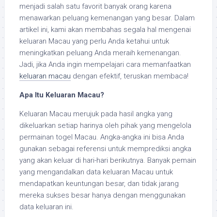
menjadi salah satu favorit banyak orang karena
menawarkan peluang kemenangan yang besar. Dalam
artikel ini, kami akan membahas segala hal mengenai
keluaran Macau yang perlu Anda ketahui untuk
meningkatkan peluang Anda meraih kemenangan.
Jadi, jika Anda ingin mempelajari cara memanfaatkan
keluaran macau
dengan efektif, teruskan membaca!
Apa Itu Keluaran Macau?
Keluaran Macau merujuk pada hasil angka yang
dikeluarkan setiap harinya oleh pihak yang mengelola
permainan togel Macau. Angka-angka ini bisa Anda
gunakan sebagai referensi untuk memprediksi angka
yang akan keluar di hari-hari berikutnya. Banyak pemain
yang mengandalkan data keluaran Macau untuk
mendapatkan keuntungan besar, dan tidak jarang
mereka sukses besar hanya dengan menggunakan
data keluaran ini.