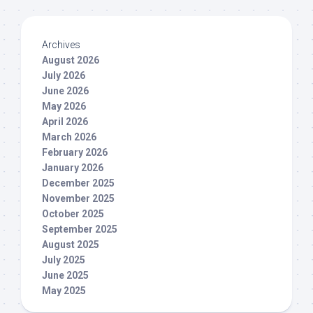
Archives
August 2026
July 2026
June 2026
May 2026
April 2026
March 2026
February 2026
January 2026
December 2025
November 2025
October 2025
September 2025
August 2025
July 2025
June 2025
May 2025