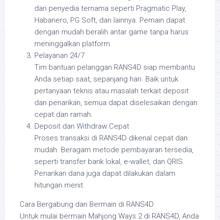
dari penyedia ternama seperti Pragmatic Play,
Habanero, PG Soft, dan lainnya. Pemain dapat
dengan mudah beralih antar game tanpa harus
meninggalkan platform.
Pelayanan 24/7
Tim bantuan pelanggan RANS4D siap membantu
Anda setiap saat, sepanjang hari. Baik untuk
pertanyaan teknis atau masalah terkait deposit
dan penarikan, semua dapat diselesaikan dengan
cepat dan ramah.
Deposit dan Withdraw Cepat
Proses transaksi di RANS4D dikenal cepat dan
mudah. Beragam metode pembayaran tersedia,
seperti transfer bank lokal, e-wallet, dan QRIS.
Penarikan dana juga dapat dilakukan dalam
hitungan menit.
Cara Bergabung dan Bermain di RANS4D
Untuk mulai bermain Mahjong Ways 2 di RANS4D, Anda