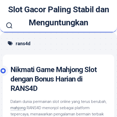
Skip
Slot Gacor Paling Stabil dan
to
content
Menguntungkan
rans4d
Nikmati Game Mahjong Slot
dengan Bonus Harian di
RANS4D
Dalam dunia permainan slot online yang terus berubah,
mahjong
RANS4D menonjol sebagai platform
tepercaya, menawarkan pengalaman bermain terbaik