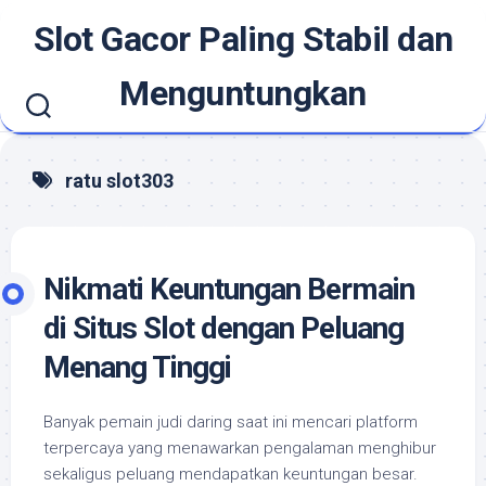
Skip
Slot Gacor Paling Stabil dan
to
content
Menguntungkan
ratu slot303
Nikmati Keuntungan Bermain
di Situs Slot dengan Peluang
Menang Tinggi
Banyak pemain judi daring saat ini mencari platform
terpercaya yang menawarkan pengalaman menghibur
sekaligus peluang mendapatkan keuntungan besar.