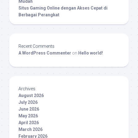
Mudah
Situs Gaming Online dengan Akses Cepat di
Berbagai Perangkat
Recent Comments
A WordPress Commenter
on
Hello world!
Archives
August 2026
July 2026
June 2026
May 2026
April 2026
March 2026
February 2026