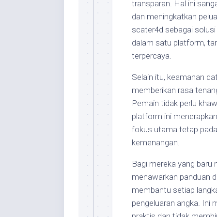
transparan. Hal ini sa
dan meningkatkan pelu
scater4d sebagai solus
dalam satu platform, tan
terpercaya.
Selain itu, keamanan dat
memberikan rasa tenan
Pemain tidak perlu khawa
platform ini menerapkan
fokus utama tetap pada
kemenangan.
Bagi mereka yang baru m
menawarkan panduan dan
membantu setiap langka
pengeluaran angka. Ini
praktis dan tidak membi