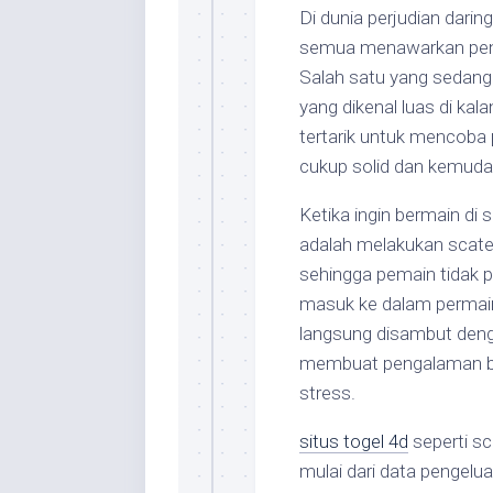
Di dunia perjudian daring
semua menawarkan pen
Salah satu yang sedang 
yang dikenal luas di ka
tertarik untuk mencoba 
cukup solid dan kemud
Ketika ingin bermain di 
adalah melakukan scater
sehingga pemain tidak 
masuk ke dalam permaina
langsung disambut den
membuat pengalaman be
stress.
situs togel 4d
seperti s
mulai dari data pengelua