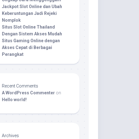
Jackpot Slot Online dan Ubah
Keberuntungan Jadi Rejeki
Nomplok
Situs Slot Online Thailand
Dengan Sistem Akses Mudah
Situs Gaming Online dengan
Akses Cepat di Berbagai
Perangkat
Recent Comments
A WordPress Commenter
on
Hello world!
Archives