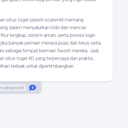
aan situs togel seperti scater4d memang
ng dalam menyalurkan hobi dan mencari
itur lengkap, sistem aman, serta proses login
n jika banyak pemain merasa puas dan terus setia
i sebagai tempat bermain favorit mereka. Jadi,
i situs togel 4D yang terpercaya dan praktis,
lihan terbaik untuk dipertimbangkan.
ncategorized
0