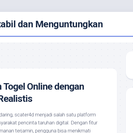
Stabil dan Menguntungkan
 Togel Online dengan
ealistis
 daring, scater4d menjadi salah satu platform
yarakat pencinta taruhan digital. Dengan fitur
manan terjamin, pengguna bisa menikmati