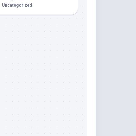
Uncategorized