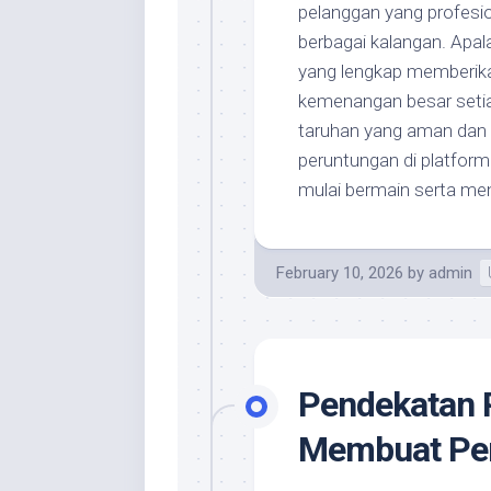
pelanggan yang profesi
berbagai kalangan. Apala
yang lengkap memberika
kemenangan besar setiap
taruhan yang aman dan
peruntungan di platform
mulai bermain serta men
February 10, 2026
by
admin
Pendekatan P
Membuat Per