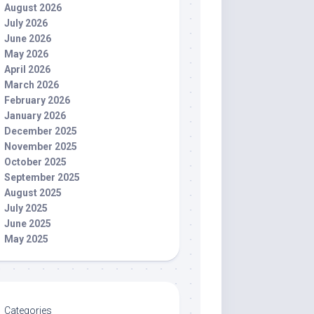
August 2026
July 2026
June 2026
May 2026
April 2026
March 2026
February 2026
January 2026
December 2025
November 2025
October 2025
September 2025
August 2025
July 2025
June 2025
May 2025
Categories