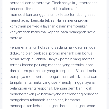
personal dan terpercaya. Tidak hanya itu, keberadaan
tahunhoki link dan tahunhoki link alternatif
memudahkan pengguna untuk tetap terhubung saat
menghadapi kendala teknis. Hal ini menunjukkan
komitmen penyedia layanan dalam memberikan
kenyamanan maksimal kepada para pelanggan setia
mereka.
Fenomena tahun hoki yang sedang naik daun ini juga
didukung oleh berbagai promo menarik dan bonus
besar setiap bulannya. Banyak pemain yang merasa
tertarik karena peluang menang yang terbuka lebar
dan sistem permainan yang transparan. Situs ini selalu
berupaya memberikan pengalaman terbaik, mulai dari
tampilan antarmuka yang user-friendly hingga layanan
pelanggan yang responsif. Dengan demikian, tidak
mengherankan jika banyak yang berbondong-bondong
mengakses tahunhoki setiap hari, berharap
mendapatkan keberuntungan dan keuntungan besar