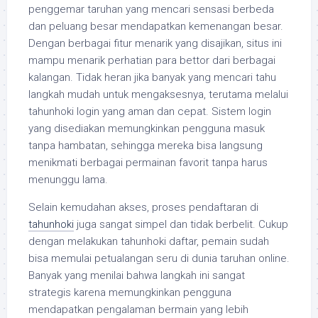
penggemar taruhan yang mencari sensasi berbeda
dan peluang besar mendapatkan kemenangan besar.
Dengan berbagai fitur menarik yang disajikan, situs ini
mampu menarik perhatian para bettor dari berbagai
kalangan. Tidak heran jika banyak yang mencari tahu
langkah mudah untuk mengaksesnya, terutama melalui
tahunhoki login yang aman dan cepat. Sistem login
yang disediakan memungkinkan pengguna masuk
tanpa hambatan, sehingga mereka bisa langsung
menikmati berbagai permainan favorit tanpa harus
menunggu lama.
Selain kemudahan akses, proses pendaftaran di
tahunhoki
juga sangat simpel dan tidak berbelit. Cukup
dengan melakukan tahunhoki daftar, pemain sudah
bisa memulai petualangan seru di dunia taruhan online.
Banyak yang menilai bahwa langkah ini sangat
strategis karena memungkinkan pengguna
mendapatkan pengalaman bermain yang lebih