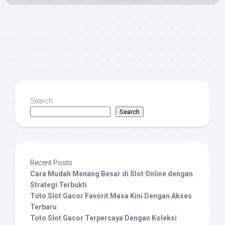
Search
Search
Recent Posts
Cara Mudah Menang Besar di Slot Online dengan
Strategi Terbukti
Toto Slot Gacor Favorit Masa Kini Dengan Akses
Terbaru
Toto Slot Gacor Terpercaya Dengan Koleksi