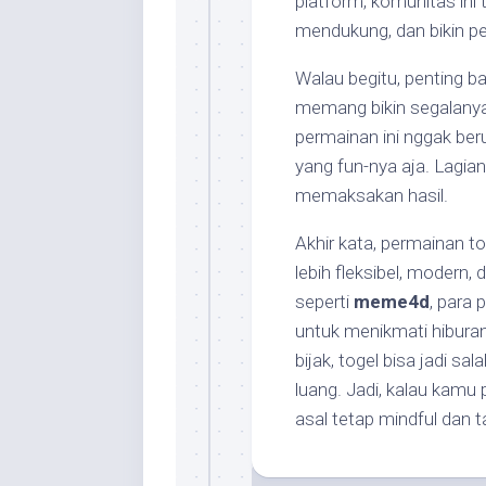
platform, komunitas ini 
mendukung, dan bikin pe
Walau begitu, penting ba
memang bikin segalanya j
permainan ini nggak ber
yang fun-nya aja. Lagian
memaksakan hasil.
Akhir kata, permainan t
lebih fleksibel, modern
seperti
meme4d
, para
untuk menikmati hiburan
bijak, togel bisa jadi sa
luang. Jadi, kalau kamu
asal tetap mindful dan t