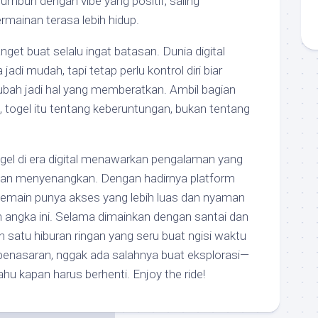
tumbuh dengan vibe yang positif, saling
rmainan terasa lebih hidup.
nget buat selalu ingat batasan. Dunia digital
adi mudah, tapi tetap perlu kontrol diri biar
ubah jadi hal yang memberatkan. Ambil bagian
, togel itu tentang keberuntungan, bukan tentang
ogel di era digital menawarkan pengalaman yang
, dan menyenangkan. Dengan hadirnya platform
 pemain punya akses yang lebih luas dan nyaman
 angka ini. Selama dimainkan dengan santai dan
lah satu hiburan ringan yang seru buat ngisi waktu
 penasaran, nggak ada salahnya buat eksplorasi—
ahu kapan harus berhenti. Enjoy the ride!