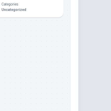
Categories
Uncategorized