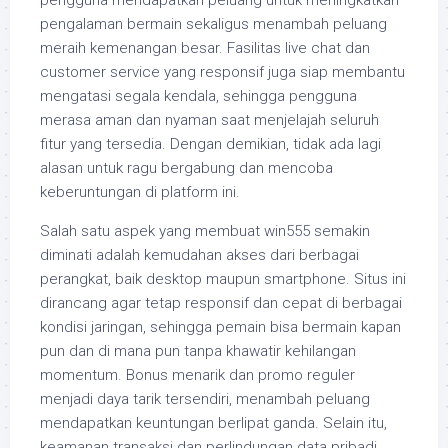
pengguna mendapatkan peluang untuk meningkatkan
pengalaman bermain sekaligus menambah peluang
meraih kemenangan besar. Fasilitas live chat dan
customer service yang responsif juga siap membantu
mengatasi segala kendala, sehingga pengguna
merasa aman dan nyaman saat menjelajah seluruh
fitur yang tersedia. Dengan demikian, tidak ada lagi
alasan untuk ragu bergabung dan mencoba
keberuntungan di platform ini.
Salah satu aspek yang membuat win555 semakin
diminati adalah kemudahan akses dari berbagai
perangkat, baik desktop maupun smartphone. Situs ini
dirancang agar tetap responsif dan cepat di berbagai
kondisi jaringan, sehingga pemain bisa bermain kapan
pun dan di mana pun tanpa khawatir kehilangan
momentum. Bonus menarik dan promo reguler
menjadi daya tarik tersendiri, menambah peluang
mendapatkan keuntungan berlipat ganda. Selain itu,
keamanan transaksi dan perlindungan data pribadi