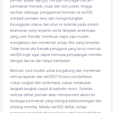
pemain adalah
win555
. Dengan berbagai macam
permainan menarik, mulai dari slot, poker, hingga
taruhan olahraga, pengalaman bermain di win555
menjadi semakin seru dan menguntungkan.
Keunggulan utama dari situs ini terletak pada sistem
keamanan yang terjamin serta tampilan antarmuka
yang user-friendly, membuat siapa saja mudah
mengakses dan menikmati setiap fitur yang tersedia.
Tidak heran jika banyak pengguna yang terus mencari
win555 login agar dapat memulai petualangan mereka
dengan lancar dan tanpa hambatan.
Mencari cara mudah untuk bergabung dan menikmati
semua layanan dari win555? Proses pendaftaran
cukup singkat dan sederhana, cukup melakukan
langkah-langkah cepat di website resmi. Setelah
selesai daftar, pemain akan memperoleh akses ke
berbagai permainan yang menguji keberuntungan dan
strategi mereka. Melalui win555 daftar, setiap