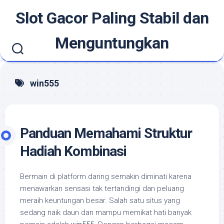
Skip
Slot Gacor Paling Stabil dan
to
content
Menguntungkan
win555
Panduan Memahami Struktur
Hadiah Kombinasi
Bermain di platform daring semakin diminati karena
menawarkan sensasi tak tertandingi dan peluang
meraih keuntungan besar. Salah satu situs yang
sedang naik daun dan mampu memikat hati banyak