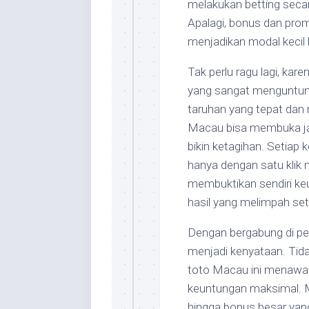
melakukan betting secar
Apalagi, bonus dan promo
menjadikan modal kecil
Tak perlu ragu lagi, ka
yang sangat menguntung
taruhan yang tepat dan
Macau bisa membuka jal
bikin ketagihan. Setiap
hanya dengan satu klik 
membuktikan sendiri keu
hasil yang melimpah seti
Dengan bergabung di pe
menjadi kenyataan. Tidak
toto Macau ini menawar
keuntungan maksimal. M
hingga bonus besar yan