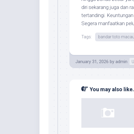
diri sekarang juga dan 
tertandingi. Keuntungan
Segera manfaatkan pelua
Tags:
bandar toto maca
January 31, 2026
by
admin
U
You may also like.