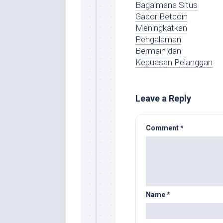
Bagaimana Situs
Gacor Betcoin
Meningkatkan
Pengalaman
Bermain dan
Kepuasan Pelanggan
Leave a Reply
Comment
*
Name
*