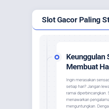
Skip
Slot Gacor Paling 
to
content
Keunggulan 
Membuat Hasi
Ingin merasakan sensa
setiap hari? Jangan lew
ramai diperbincangkan. 
menawarkan pengalama
menguntungkan. Dengan