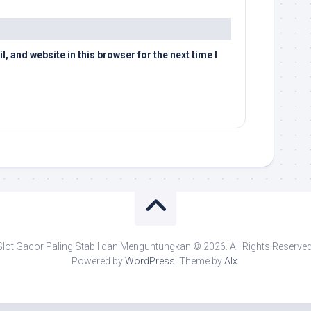
 and website in this browser for the next time I
Slot Gacor Paling Stabil dan Menguntungkan © 2026. All Rights Reserved
Powered by
WordPress
. Theme by
Alx
.