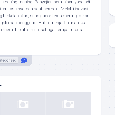
gi masing-masing. Penyajian permainan yang adil
kan rasa nyaman saat bermain. Melalui inovasi
berkelanjutan, situs gacor terus meningkatkan
ngalaman pengguna. Hal ini menjadi alasan kuat
memilih platform ini sebagai tempat utama
tegorized
0
..