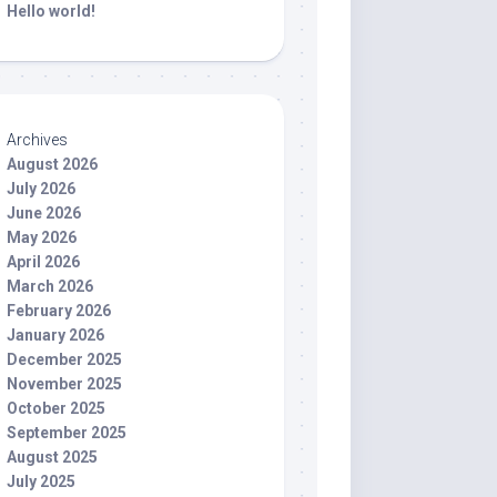
Hello world!
Archives
August 2026
July 2026
June 2026
May 2026
April 2026
March 2026
February 2026
January 2026
December 2025
November 2025
October 2025
September 2025
August 2025
July 2025