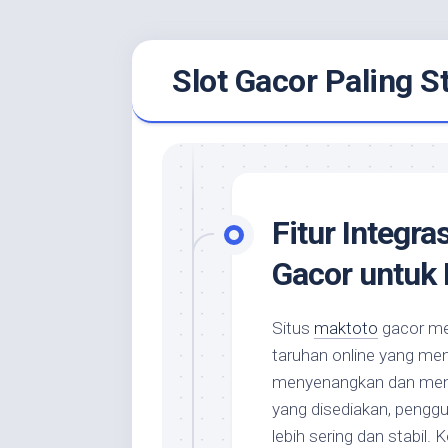
Skip
Slot Gacor Paling 
to
content
Fitur Integra
Gacor untuk 
Situs
maktoto
gacor men
taruhan online yang me
menyenangkan dan meng
yang disediakan, peng
lebih sering dan stabil