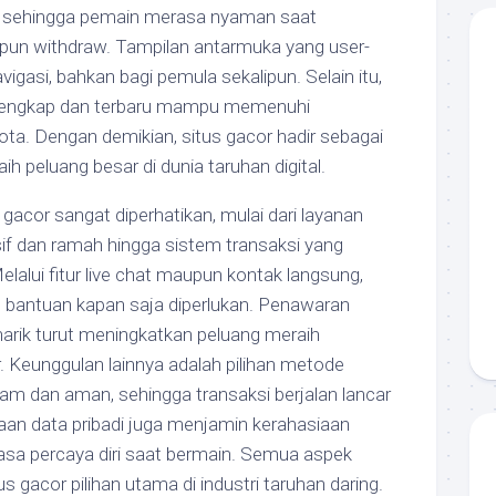
, sehingga pemain merasa nyaman saat
un withdraw. Tampilan antarmuka yang user-
igasi, bahkan bagi pemula sekalipun. Selain itu,
 lengkap dan terbaru mampu memenuhi
ta. Dengan demikian, situs gacor hadir sebagai
ih peluang besar di dunia taruhan digital.
s gacor sangat diperhatikan, mulai dari layanan
if dan ramah hingga sistem transaksi yang
lalui fitur live chat maupun kontak langsung,
bantuan kapan saja diperlukan. Penawaran
rik turut meningkatkan peluang meraih
 Keunggulan lainnya adalah pilihan metode
m dan aman, sehingga transaksi berjalan lancar
aan data pribadi juga menjamin kerahasiaan
a percaya diri saat bermain. Semua aspek
s gacor pilihan utama di industri taruhan daring.