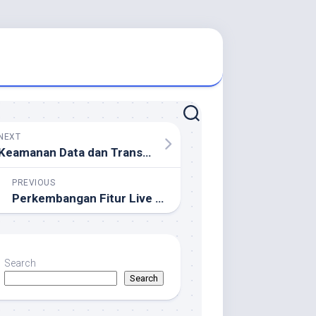
NEXT
Keamanan Data dan Transaksi di Situs Gacor Terpercaya
PREVIOUS
Perkembangan Fitur Live Casino di Situs Gacor Terbaru
Search
Search