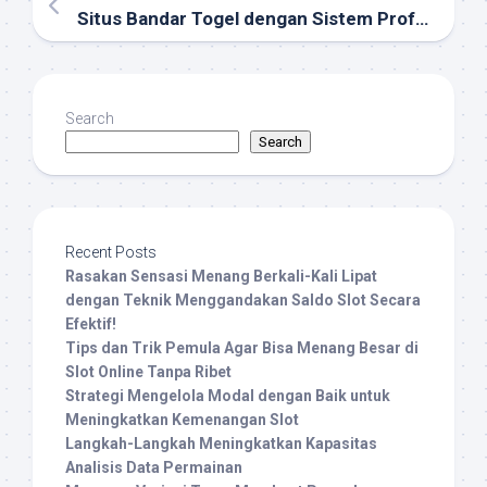
Situs Bandar Togel dengan Sistem Profesional
Search
Search
Recent Posts
Rasakan Sensasi Menang Berkali-Kali Lipat
dengan Teknik Menggandakan Saldo Slot Secara
Efektif!
Tips dan Trik Pemula Agar Bisa Menang Besar di
Slot Online Tanpa Ribet
Strategi Mengelola Modal dengan Baik untuk
Meningkatkan Kemenangan Slot
Langkah-Langkah Meningkatkan Kapasitas
Analisis Data Permainan