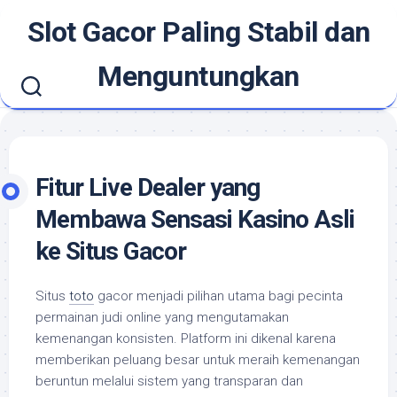
Skip
Slot Gacor Paling Stabil dan
to
content
Menguntungkan
Fitur Live Dealer yang
Membawa Sensasi Kasino Asli
ke Situs Gacor
Situs
toto
gacor menjadi pilihan utama bagi pecinta
permainan judi online yang mengutamakan
kemenangan konsisten. Platform ini dikenal karena
memberikan peluang besar untuk meraih kemenangan
beruntun melalui sistem yang transparan dan