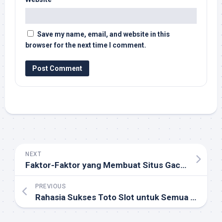
Save my name, email, and website in this
browser for the next time I comment.
NEXT
Faktor-Faktor yang Membuat Situs Gacor Menjadi Pilihan Utama Para Pengguna
PREVIOUS
Rahasia Sukses Toto Slot untuk Semua Pemain