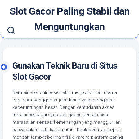
Skip
Slot Gacor Paling Stabil dan
to
content
Menguntungkan
Gunakan Teknik Baru di Situs
Slot Gacor
Bermain slot online semakin menjadi pilihan utama
bagi para penggemar judi daring yang mengincar
keberuntungan besar. Dengan kemudahan akses
melalui berbagai situs slot gacor, pemain bisa
merasakan sensasi kemenangan yang menggiurkan
hanya dalam satu kali putaran. Tidak perlu lagi repot
mencari tempat bermain fisik, karena platform daring