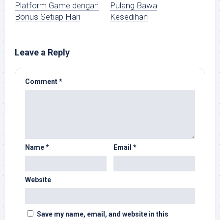
Platform Game dengan
Pulang Bawa
Bonus Setiap Hari
Kesedihan
Leave a Reply
Comment
*
Name
*
Email
*
Website
Save my name, email, and website in this