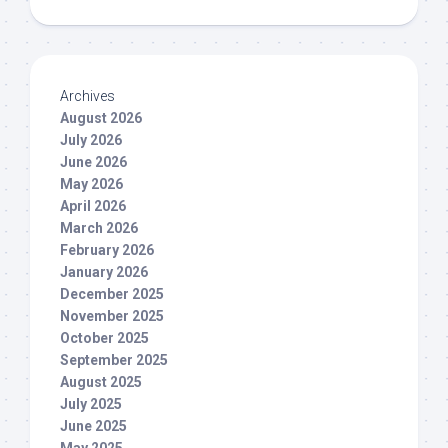
Archives
August 2026
July 2026
June 2026
May 2026
April 2026
March 2026
February 2026
January 2026
December 2025
November 2025
October 2025
September 2025
August 2025
July 2025
June 2025