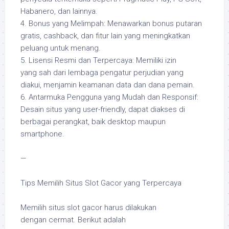
Habanero, dan lainnya.
4. Bonus yang Melimpah: Menawarkan bonus putaran
gratis, cashback, dan fitur lain yang meningkatkan
peluang untuk menang.
5. Lisensi Resmi dan Terpercaya: Memiliki izin
yang sah dari lembaga pengatur perjudian yang
diakui, menjamin keamanan data dan dana pemain.
6. Antarmuka Pengguna yang Mudah dan Responsif:
Desain situs yang user-friendly, dapat diakses di
berbagai perangkat, baik desktop maupun
smartphone.
—
Tips Memilih Situs Slot Gacor yang Terpercaya
Memilih situs slot gacor harus dilakukan
dengan cermat. Berikut adalah