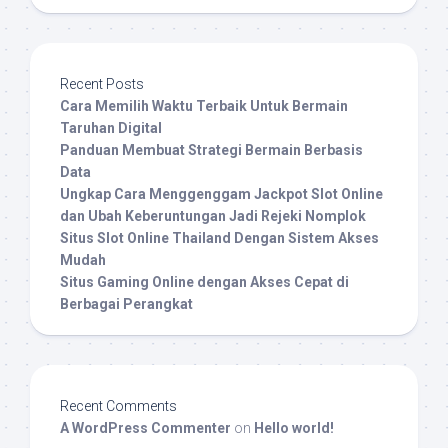
Recent Posts
Cara Memilih Waktu Terbaik Untuk Bermain
Taruhan Digital
Panduan Membuat Strategi Bermain Berbasis
Data
Ungkap Cara Menggenggam Jackpot Slot Online
dan Ubah Keberuntungan Jadi Rejeki Nomplok
Situs Slot Online Thailand Dengan Sistem Akses
Mudah
Situs Gaming Online dengan Akses Cepat di
Berbagai Perangkat
Recent Comments
A WordPress Commenter
on
Hello world!