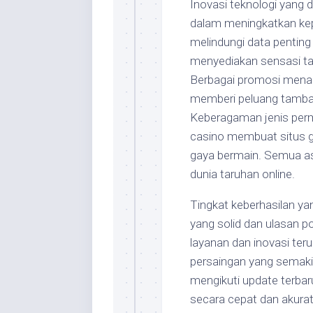
Inovasi teknologi yang d
dalam meningkatkan ke
melindungi data penting 
menyediakan sensasi t
Berbagai promosi menari
memberi peluang tamba
Keberagaman jenis perma
casino membuat situs g
gaya bermain. Semua asp
dunia taruhan online.
Tingkat keberhasilan yang
yang solid dan ulasan p
layanan dan inovasi teru
persaingan yang semaki
mengikuti update terbar
secara cepat dan akura