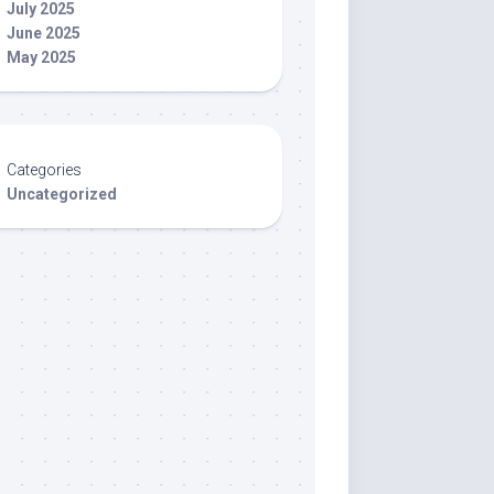
July 2025
June 2025
May 2025
Categories
Uncategorized