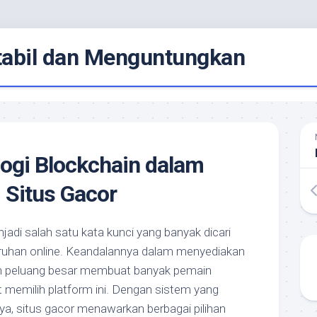
Stabil dan Menguntungkan
ogi Blockchain dalam
 Situs Gacor
adi salah satu kata kunci yang banyak dicari
ruhan online. Keandalannya dalam menyediakan
an peluang besar membuat banyak pemain
t memilih platform ini. Dengan sistem yang
ya, situs gacor menawarkan berbagai pilihan