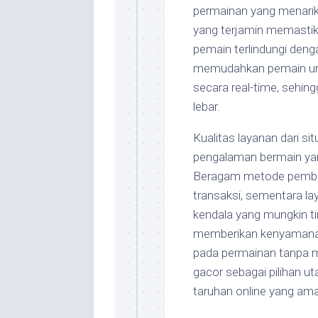
permainan yang menarik
yang terjamin memastika
pemain terlindungi deng
memudahkan pemain unt
secara real-time, sehi
lebar.
Kualitas layanan dari s
pengalaman bermain ya
Beragam metode pembay
transaksi, sementara l
kendala yang mungkin ti
memberikan kenyamanan 
pada permainan tanpa m
gacor sebagai pilihan u
taruhan online yang a