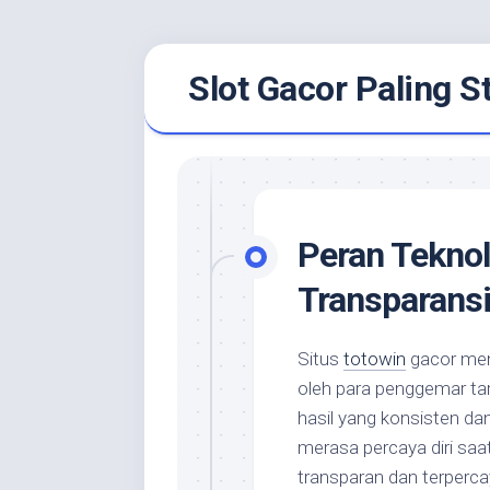
Skip
Slot Gacor Paling 
to
content
Peran Teknol
Transparansi
Situs
totowin
gacor menj
oleh para penggemar ta
hasil yang konsisten d
merasa percaya diri saa
transparan dan terperca