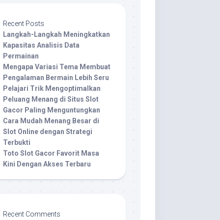
Recent Posts
Langkah-Langkah Meningkatkan
Kapasitas Analisis Data
Permainan
Mengapa Variasi Tema Membuat
Pengalaman Bermain Lebih Seru
Pelajari Trik Mengoptimalkan
Peluang Menang di Situs Slot
Gacor Paling Menguntungkan
Cara Mudah Menang Besar di
Slot Online dengan Strategi
Terbukti
Toto Slot Gacor Favorit Masa
Kini Dengan Akses Terbaru
Recent Comments