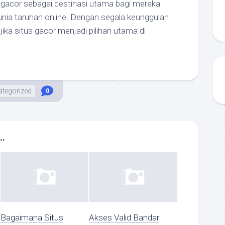
 gacor sebagai destinasi utama bagi mereka
nia taruhan online. Dengan segala keunggulan
n jika situs gacor menjadi pilihan utama di
.
tegorized
0
..
Bagaimana Situs
Akses Valid Bandar