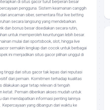
iterapkan di situs gacor turut berperan besar
percayaan pengguna. Sistem keamanan canggih
dari ancaman siber, sementara fitur live betting
aruhan secara langsung yang mendebarkan.
k dan bonus besar disediakan secara rutin,
han untuk memperoleh keuntungan lebih besar.
inan mulai dari sportsbook, slot, hingga live
acor semakin lengkap dan cocok untuk berbagai
ek ini menjadikan situs gacor pilihan unggul di
 tinggi dari situs gacor tak lepas dari reputasi
ositif dari pemain. Komitmen terhadap kualitas
s dilakukan agar tetap relevan di tengah
n ketat. Pemain diberikan akses mudah untuk
u dan mendapatkan informasi penting lainnya
t. Kepercayaan yang dibangun dari waktu ke