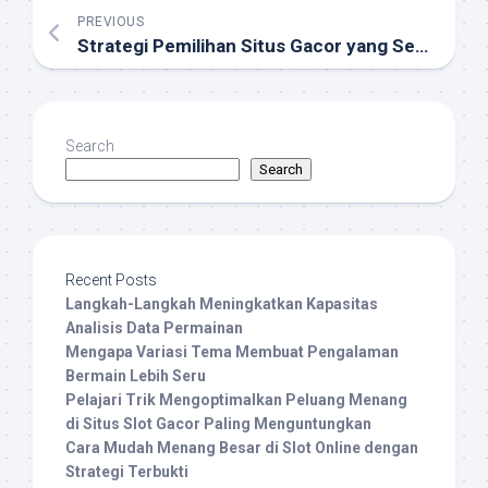
PREVIOUS
Strategi Pemilihan Situs Gacor yang Sesuai dengan Kebutuhan Pemain Baru
Search
Search
Recent Posts
Langkah-Langkah Meningkatkan Kapasitas
Analisis Data Permainan
Mengapa Variasi Tema Membuat Pengalaman
Bermain Lebih Seru
Pelajari Trik Mengoptimalkan Peluang Menang
di Situs Slot Gacor Paling Menguntungkan
Cara Mudah Menang Besar di Slot Online dengan
Strategi Terbukti