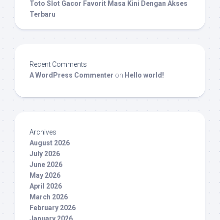
Toto Slot Gacor Favorit Masa Kini Dengan Akses
Terbaru
Recent Comments
A WordPress Commenter
on
Hello world!
Archives
August 2026
July 2026
June 2026
May 2026
April 2026
March 2026
February 2026
January 2026