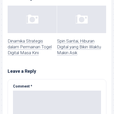
Dinamika Strategis
Spin Santai, Hiburan
dalam Permainan Togel
Digital yang Bikin Waktu
Digital Masa Kini
Makin Asik
Leave a Reply
Comment
*