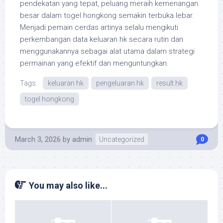
pendekatan yang tepat, peluang meraih kemenangan
besar dalam togel hongkong semakin terbuka lebar.
Menjadi pemain cerdas artinya selalu mengikuti
perkembangan data keluaran hk secara rutin dan
menggunakannya sebagai alat utama dalam strategi
permainan yang efektif dan menguntungkan.
Tags:
keluaran hk
pengeluaran hk
result hk
togel hongkong
March 3, 2026
by
admin
Uncategorized
0
You may also like...