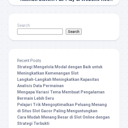
Search
Search
Recent Posts
Strategi Mengelola Modal dengan Baik untuk
Meningkatkan Kemenangan Slot
Langkah-Langkah Meningkatkan Kapasitas
Analisis Data Permainan
Mengapa Variasi Tema Membuat Pengalaman
Bermain Lebih Seru
Pelajari Trik Mengoptimalkan Peluang Menang
di Situs Slot Gacor Paling Menguntungkan
Cara Mudah Menang Besar di Slot Online dengan
Strategi Terbukti