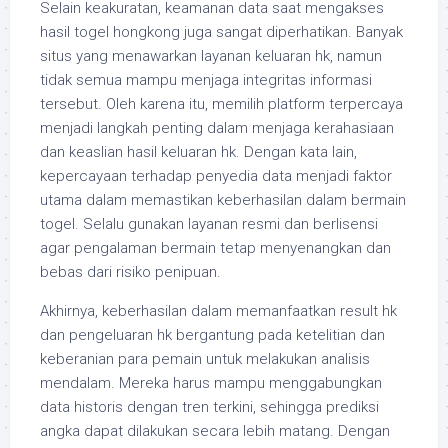
Selain keakuratan, keamanan data saat mengakses
hasil togel hongkong juga sangat diperhatikan. Banyak
situs yang menawarkan layanan keluaran hk, namun
tidak semua mampu menjaga integritas informasi
tersebut. Oleh karena itu, memilih platform terpercaya
menjadi langkah penting dalam menjaga kerahasiaan
dan keaslian hasil keluaran hk. Dengan kata lain,
kepercayaan terhadap penyedia data menjadi faktor
utama dalam memastikan keberhasilan dalam bermain
togel. Selalu gunakan layanan resmi dan berlisensi
agar pengalaman bermain tetap menyenangkan dan
bebas dari risiko penipuan.
Akhirnya, keberhasilan dalam memanfaatkan result hk
dan pengeluaran hk bergantung pada ketelitian dan
keberanian para pemain untuk melakukan analisis
mendalam. Mereka harus mampu menggabungkan
data historis dengan tren terkini, sehingga prediksi
angka dapat dilakukan secara lebih matang. Dengan