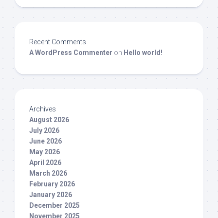
Recent Comments
A WordPress Commenter
on
Hello world!
Archives
August 2026
July 2026
June 2026
May 2026
April 2026
March 2026
February 2026
January 2026
December 2025
November 2025