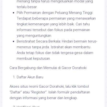
menang tanpa harus mengeluarkan modal yang
terlalu besar.
Pilih Permainan dengan Peluang Menang Tinggi:
Terdapat beberapa permainan yang menawarkan
tingkat kemenangan yang lebih baik. Cari tahu
informasi tersebut dan fokus pada permainan
yang menguntungkan.
Beristirahat Secara Berkala: Hindari bermain terus-
menerus tanpa jeda. Istirahat akan membantu
Anda tetap fokus dan tidak tergesa-gesa dalam
membuat keputusan.
Cara Bergabung dan Memulai di Gacor Dorahoki
Daftar Akun Baru
Akses situs resmi Gacor Dorahoki, lalu klik tombol
“Daftar” atau “Register”. Isilah formulir pendaftaran
dengan informasi yang benar dan lengkap.