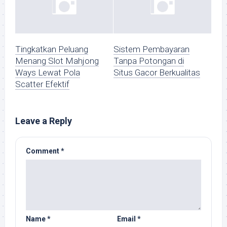
Tingkatkan Peluang
Sistem Pembayaran
Menang Slot Mahjong
Tanpa Potongan di
Ways Lewat Pola
Situs Gacor Berkualitas
Scatter Efektif
Leave a Reply
Comment
*
Name
*
Email
*