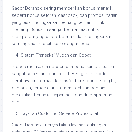
Gacor Dorahoki sering memberikan bonus menarik
seperti bonus setoran, cashback, dan promosi harian
yang bisa meningkatkan peluang pemain untuk
menang. Bonus ini sangat bermanfaat untuk
memperpanjang durasi bermain dan meningkatkan
kemungkinan meraih kemenangan besar.
Sistem Transaksi Mudah dan Cepat
Proses melakukan setoran dan penarikan di situs ini
sangat sederhana dan cepat. Beragam metode
pembayaran, termasuk transfer bank, dompet digital,
dan pulsa, tersedia untuk memudahkan pemain
melakukan transaksi kapan saja dan di tempat mana
pun.
Layanan Customer Service Profesional
Gacor Dorahoki menyediakan layanan dukungan