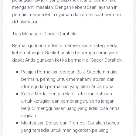
pelanggan 24 jam yang siap membantu pemain jika
mengalami masalah. Dengan keberadaan layanan ini,
pemain merasa lebih nyaman dan aman saat bermain
di halaman ini.
Tips Menang di Gacor Dorahoki
Bermain judi online tentu memerlukan strategi serta
keberuntungan. Berikut adalah beberapa saran yang
dapat Anda gunakan ketika bermain di Gacor Dorahoki:
Pelajari Permainan dengan Baik: Sebelum mulai
bermain, penting untuk memahami aturan dan
strategi dari permainan yang akan Anda coba.
Kelola Modal dengan Baik: Tetapkan batasan
untuk kerugian dan kemenangan, serta jangan
berjudi menggunakan uang yang tidak bisa Anda
rugikan.
Manfaatkan Bonus dan Promosi: Gunakan bonus
yang tersedia untuk meningkatkan peluang