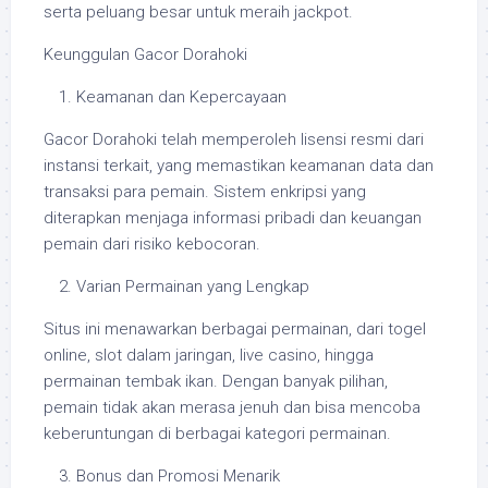
serta peluang besar untuk meraih jackpot.
Keunggulan Gacor Dorahoki
Keamanan dan Kepercayaan
Gacor Dorahoki telah memperoleh lisensi resmi dari
instansi terkait, yang memastikan keamanan data dan
transaksi para pemain. Sistem enkripsi yang
diterapkan menjaga informasi pribadi dan keuangan
pemain dari risiko kebocoran.
Varian Permainan yang Lengkap
Situs ini menawarkan berbagai permainan, dari togel
online, slot dalam jaringan, live casino, hingga
permainan tembak ikan. Dengan banyak pilihan,
pemain tidak akan merasa jenuh dan bisa mencoba
keberuntungan di berbagai kategori permainan.
Bonus dan Promosi Menarik