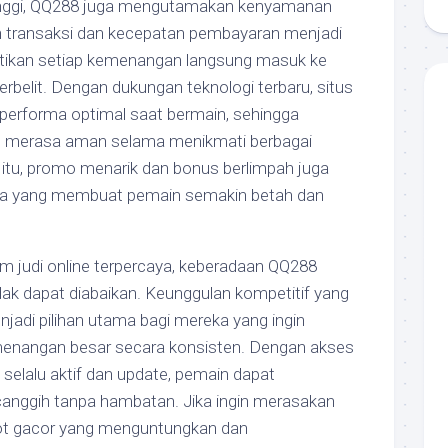
tinggi, QQ288 juga mengutamakan kenyamanan
 transaksi dan kecepatan pembayaran menjadi
tikan setiap kemenangan langsung masuk ke
erbelit. Dengan dukungan teknologi terbaru, situs
erforma optimal saat bermain, sehingga
n merasa aman selama menikmati berbagai
itu, promo menarik dan bonus berlimpah juga
ama yang membuat pemain semakin betah dan
m judi online terpercaya, keberadaan QQ288
dak dapat diabaikan. Keunggulan kompetitif yang
jadi pilihan utama bagi mereka yang ingin
enangan besar secara konsisten. Dengan akses
 selalu aktif dan update, pemain dapat
canggih tanpa hambatan. Jika ingin merasakan
ot gacor yang menguntungkan dan