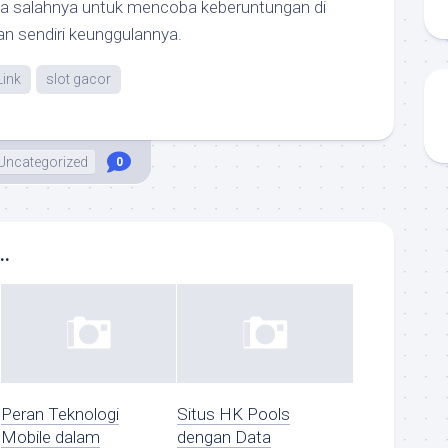
a salahnya untuk mencoba keberuntungan di
an sendiri keunggulannya.
ink
slot gacor
Uncategorized
0
..
Peran Teknologi
Situs HK Pools
Mobile dalam
dengan Data