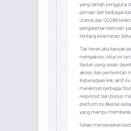
yang ramah pengguna dan
pemain dari berbagai k
utama dari QQ288 terl
pengalaman bermain yang
tentang keamanan data p
Tak heran jika banyak 
mengakses situs ini se
tautan yang selalu dipe
akses dari pemerintah m
Keberadaan link aktif 
menikmati berbagai fitu
responsif dan bonus men
platform ini dikenal se
yang mampu memberikan
Selain menawarkan berba