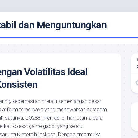
Stabil dan Menguntungkan
ngan Volatilitas Ideal
Konsisten
aring, keberhasilan meraih kemenangan besar
platform terpercaya yang menawarkan beragam
h satunya, QQ288, menjadi pilihan utama para
erkat koleksi game gacor yang selalu
ar untuk meraih jackpot. Dengan antarmuka