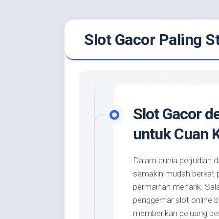
Skip
Slot Gacor Paling 
to
content
Slot Gacor de
untuk Cuan 
Dalam dunia perjudian d
semakin mudah berkat 
permainan menarik. Sala
penggemar slot online b
memberikan peluang bes