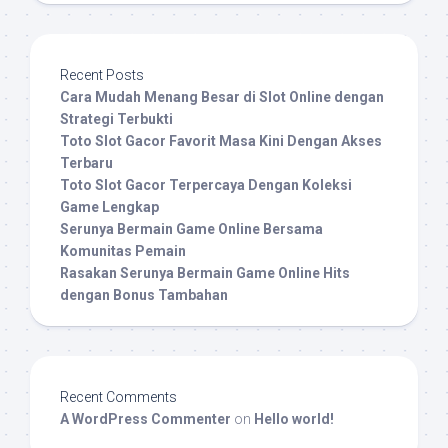
Recent Posts
Cara Mudah Menang Besar di Slot Online dengan
Strategi Terbukti
Toto Slot Gacor Favorit Masa Kini Dengan Akses
Terbaru
Toto Slot Gacor Terpercaya Dengan Koleksi
Game Lengkap
Serunya Bermain Game Online Bersama
Komunitas Pemain
Rasakan Serunya Bermain Game Online Hits
dengan Bonus Tambahan
Recent Comments
A WordPress Commenter
on
Hello world!