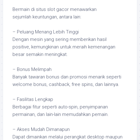
Bermain di situs slot gacor menawarkan
sejumlah keuntungan, antara lain:
– Peluang Menang Lebih Tinggi
Dengan mesin yang sering memberikan hasil
positive, kemungkinan untuk meraih kemenangan
besar semakin meningkat.
– Bonus Melimpah
Banyak tawaran bonus dan promosi menarik seperti
welcome bonus, cashback, free spins, dan lainnya.
– Fasilitas Lengkap
Berbagai fitur seperti auto-spin, penyimpanan
permainan, dan lain-lain memudahkan pemain.
– Akses Mudah Dimanapun
Dapat dimainkan melalui perangkat desktop maupun