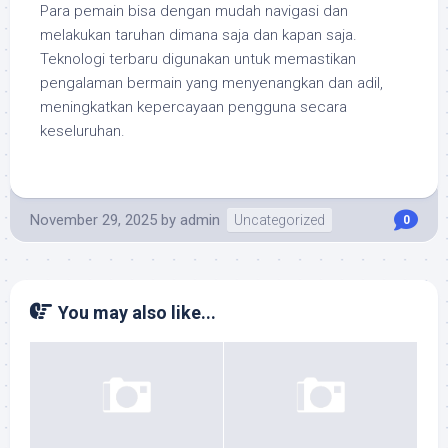
Para pemain bisa dengan mudah navigasi dan
melakukan taruhan dimana saja dan kapan saja.
Teknologi terbaru digunakan untuk memastikan
pengalaman bermain yang menyenangkan dan adil,
meningkatkan kepercayaan pengguna secara
keseluruhan.
November 29, 2025
by
admin
Uncategorized
0
You may also like...