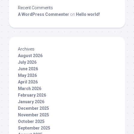
Recent Comments
A WordPress Commenter
on
Hello world!
Archives
August 2026
July 2026
June 2026
May 2026
April 2026
March 2026
February 2026
January 2026
December 2025
November 2025
October 2025
September 2025