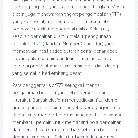
jackpot progresif yang sangat menguntungkan. Mesin
slot ini juga menawarkan tingkat pengembalian (RTP)
yang kompetitif, membuat pemain merasa lebih
percaya diri dalam mengambil risiko. Selain itu,
keadilan permainan dijamin melalui penggunaan
teknologi RNG (Random Number Generator) yang
memastikan hasil setiap putaran benar-benar acak.
Inovasi dalam desain dan fitur ini menjadikan slot
sebagai pilihan utama dalam dunia perjudian daring
yang semakin berkembang pesat.
Para penggemar
slot777
seringkali mencari
pengalaman bermain yang lebih personal dan
interaktif. Banyak platform menyediakan fitur demo
gratis agar pemain bisa mencoba berbagai jenis slot
tanpa harus mempertaruhkan uang asli. Hal ini sangat
membantu pemain untuk memahami pola permainan
dan menentukan strategi terbaik sebelum bermain
dengan uang nyata. Selain itu, bonus dan promosi