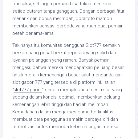
transaksi, sehingga pemain bisa fokus menikmati
setiap putaran tanpa gangguan. Dengan berbagai fitur
menarik dan bonus melimpah, Obraltoto mampu
memberikan sensasi berbeda yang membuat pemain
betah berlama-lama.
Tak hanya itu, komunitas pengguna Slot777 semakin
berkembang pesat berkat reputasi yang solid dan
layanan pelanggan yang ramah. Banyak pemain
mengaku bahwa mereka mendapatkan peluang besar
untuk meraih kemenangan besar saat mengandalkan
slot gacor 777 yang tersedia di platform ini. Istilah
“
slot777 gacor
” sendiri merujuk pada mesin slot yang
sedang dalam kondisi optimal, memberikan peluang
kemenangan lebih tinggi dan hadiah melimpah.
Kemudahan dalam mengakses game berkualitas
membuat para pengguna semakin percaya diri dan
termotivasi untuk mencoba keberuntungan mereka.