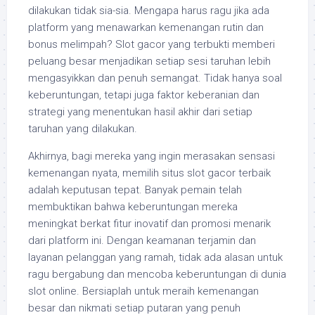
dilakukan tidak sia-sia. Mengapa harus ragu jika ada
platform yang menawarkan kemenangan rutin dan
bonus melimpah? Slot gacor yang terbukti memberi
peluang besar menjadikan setiap sesi taruhan lebih
mengasyikkan dan penuh semangat. Tidak hanya soal
keberuntungan, tetapi juga faktor keberanian dan
strategi yang menentukan hasil akhir dari setiap
taruhan yang dilakukan.
Akhirnya, bagi mereka yang ingin merasakan sensasi
kemenangan nyata, memilih situs slot gacor terbaik
adalah keputusan tepat. Banyak pemain telah
membuktikan bahwa keberuntungan mereka
meningkat berkat fitur inovatif dan promosi menarik
dari platform ini. Dengan keamanan terjamin dan
layanan pelanggan yang ramah, tidak ada alasan untuk
ragu bergabung dan mencoba keberuntungan di dunia
slot online. Bersiaplah untuk meraih kemenangan
besar dan nikmati setiap putaran yang penuh