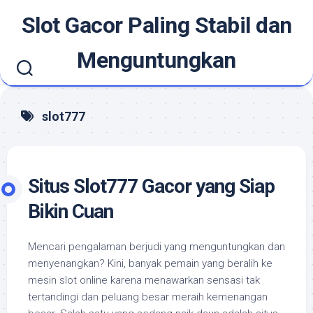
Skip
Slot Gacor Paling Stabil dan
to
content
Menguntungkan
slot777
Situs Slot777 Gacor yang Siap
Bikin Cuan
Mencari pengalaman berjudi yang menguntungkan dan
menyenangkan? Kini, banyak pemain yang beralih ke
mesin slot online karena menawarkan sensasi tak
tertandingi dan peluang besar meraih kemenangan