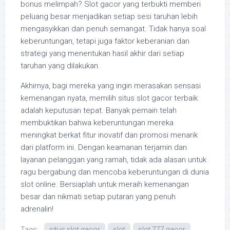
bonus melimpah? Slot gacor yang terbukti memberi
peluang besar menjadikan setiap sesi taruhan lebih
mengasyikkan dan penuh semangat. Tidak hanya soal
keberuntungan, tetapi juga faktor keberanian dan
strategi yang menentukan hasil akhir dari setiap
taruhan yang dilakukan.
Akhirnya, bagi mereka yang ingin merasakan sensasi
kemenangan nyata, memilih situs slot gacor terbaik
adalah keputusan tepat. Banyak pemain telah
membuktikan bahwa keberuntungan mereka
meningkat berkat fitur inovatif dan promosi menarik
dari platform ini. Dengan keamanan terjamin dan
layanan pelanggan yang ramah, tidak ada alasan untuk
ragu bergabung dan mencoba keberuntungan di dunia
slot online. Bersiaplah untuk meraih kemenangan
besar dan nikmati setiap putaran yang penuh
adrenalin!
Tags:
situs slot gacor
slot
slot 777 gacor