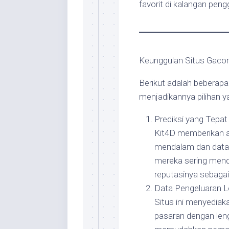
favorit di kalangan peng
Keunggulan Situs Gacor
Berikut adalah beberapa
menjadikannya pilihan y
Prediksi yang Tepat
Kit4D memberikan an
mendalam dan data 
mereka sering menda
reputasinya sebagai
Data Pengeluaran 
Situs ini menyediaka
pasaran dengan lengk