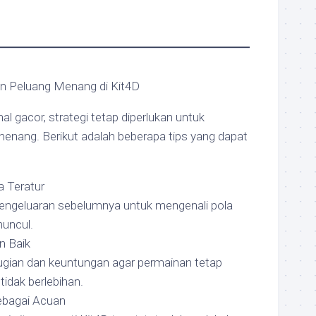
n Peluang Menang di Kit4D
nal gacor, strategi tetap diperlukan untuk
enang. Berikut adalah beberapa tips yang dapat
a Teratur
pengeluaran sebelumnya untuk mengenali pola
muncul.
n Baik
ugian dan keuntungan agar permainan tetap
idak berlebihan.
ebagai Acuan