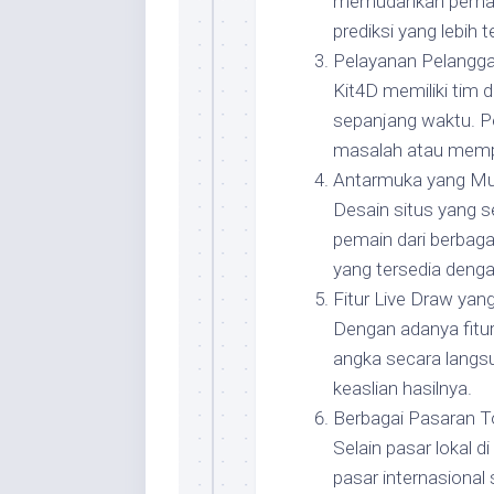
memudahkan pemain
prediksi yang lebih t
Pelayanan Pelangga
Kit4D memiliki tim
sepanjang waktu. 
masalah atau mempe
Antarmuka yang Mu
Desain situs yang 
pemain dari berbaga
yang tersedia deng
Fitur Live Draw yan
Dengan adanya fitur
angka secara langs
keaslian hasilnya.
Berbagai Pasaran T
Selain pasar lokal 
pasar internasional 