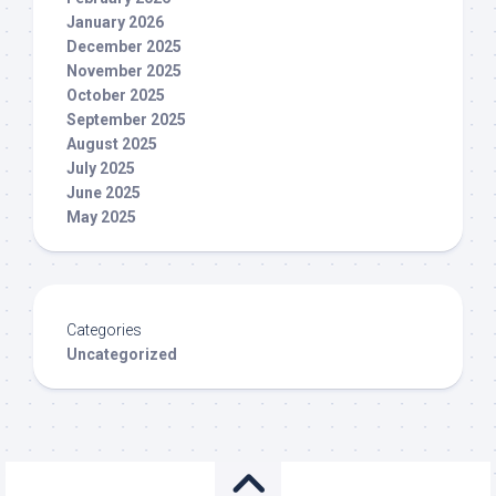
January 2026
December 2025
November 2025
October 2025
September 2025
August 2025
July 2025
June 2025
May 2025
Categories
Uncategorized