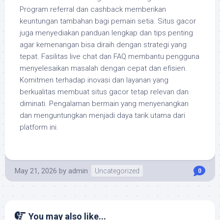
Program referral dan cashback memberikan
keuntungan tambahan bagi pemain setia. Situs gacor
juga menyediakan panduan lengkap dan tips penting
agar kemenangan bisa diraih dengan strategi yang
tepat. Fasilitas live chat dan FAQ membantu pengguna
menyelesaikan masalah dengan cepat dan efisien.
Komitmen terhadap inovasi dan layanan yang
berkualitas membuat situs gacor tetap relevan dan
diminati. Pengalaman bermain yang menyenangkan
dan menguntungkan menjadi daya tarik utama dari
platform ini.
May 21, 2026
by
admin
Uncategorized
0
You may also like...