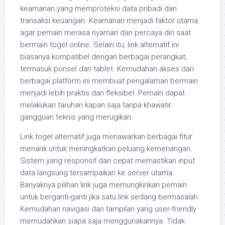
keamanan yang memproteksi data pribadi dan
transaksi keuangan. Keamanan menjadi faktor utama
agar pemain merasa nyaman dan percaya diri saat
bermain togel online. Selain itu, link alternatif ini
biasanya kompatibel dengan berbagai perangkat,
termasuk ponsel dan tablet. Kemudahan akses dari
berbagai platform ini membuat pengalaman bermain
menjadi lebih praktis dan fleksibel. Pemain dapat
melakukan taruhan kapan saja tanpa khawatir
gangguan teknis yang merugikan.
Link togel alternatif juga menawarkan berbagai fitur
menarik untuk meningkatkan peluang kemenangan.
Sistem yang responsif dan cepat memastikan input
data langsung tersampaikan ke server utama.
Banyaknya pilihan link juga memungkinkan pemain
untuk berganti-ganti jika satu link sedang bermasalah.
Kemudahan navigasi dan tampilan yang user-friendly
memudahkan siapa saja menggunakannya. Tidak