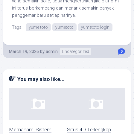
yang semakin solid, tidak mengherankan jika platform
ini terus berkembang dan menarik semakin banyak
penggemar baru setiap harinya.
Tags:
yume toto
yumetoto
yumetoto login
March 19, 2026
by
admin
Uncategorized
0
You may also like...
Memahami Sistem
Situs 4D Terlengkap