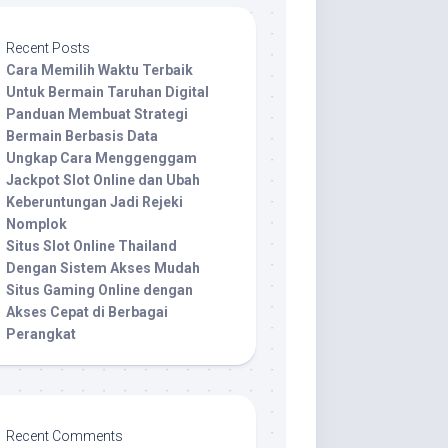
Recent Posts
Cara Memilih Waktu Terbaik
Untuk Bermain Taruhan Digital
Panduan Membuat Strategi
Bermain Berbasis Data
Ungkap Cara Menggenggam
Jackpot Slot Online dan Ubah
Keberuntungan Jadi Rejeki
Nomplok
Situs Slot Online Thailand
Dengan Sistem Akses Mudah
Situs Gaming Online dengan
Akses Cepat di Berbagai
Perangkat
Recent Comments