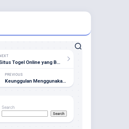
NEXT
Situs Togel Online yang Banyak Dipilih Pecinta Jackpot
PREVIOUS
Keunggulan Menggunakan Situs Togel Gacor dengan Fitur Live Draw Terpercaya
Search
Search