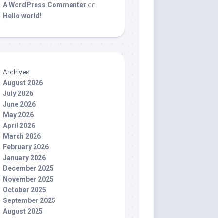
A WordPress Commenter
on
Hello world!
Archives
August 2026
July 2026
June 2026
May 2026
April 2026
March 2026
February 2026
January 2026
December 2025
November 2025
October 2025
September 2025
August 2025