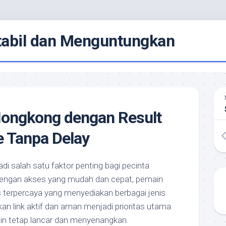
Stabil dan Menguntungkan
Hongkong dengan Result
e Tanpa Delay
di salah satu faktor penting bagi pecinta
 Dengan akses yang mudah dan cepat, pemain
terpercaya yang menyediakan berbagai jenis
an link aktif dan aman menjadi prioritas utama
n tetap lancar dan menyenangkan.