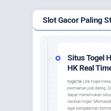
Skip
Slot Gacor Paling 
to
content
Situs Togel 
HK Real Tim
togel hk
Link togel menja
permainan judi daring.
dapat menemukan situs 
taruhan togel. Memastik
agar pengalaman bermai